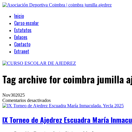
Inicio
Curso escolar
Estatutos
Enlaces
Contacto
Extranet
Tag archive
for coimbra jumilla a
Nov
30
2025
en
Comentarios desactivados
IX
Torneo
de
IX Torneo de Ajedrez Escuadra María Inmacu
Ajedrez
Escuadra
María