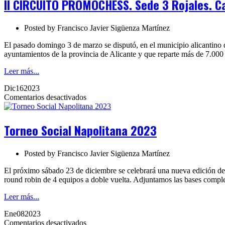
II CIRCUITO PROMOCHESS. Sede 3 Rojales. Ca
Sede
3
Rojales.
Posted by
Francisco Javier Sigüenza Martínez
Cat.
D
El pasado domingo 3 de marzo se disputó, en el municipio alicantino 
ABSOLUTO.
ayuntamientos de la provincia de Alicante y que reparte más de 7.00
Finalizado
Leer más...
Dic
16
2023
en
Comentarios desactivados
Torneo
Social
Napolitana
Torneo Social Napolitana 2023
2023
Posted by
Francisco Javier Sigüenza Martínez
El próximo sábado 23 de diciembre se celebrará una nueva edición del
round robin de 4 equipos a doble vuelta. Adjuntamos las bases comp
Leer más...
Ene
08
2023
en
Comentarios desactivados