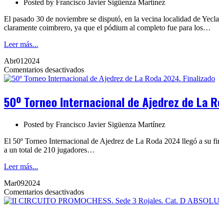
Posted by
Francisco Javier Sigüenza Martínez
Inmaculada.
Yecla
El pasado 30 de noviembre se disputó, en la vecina localidad de Yecl
2025
claramente coimbrero, ya que el pódium al completo fue para los…
Leer más...
Abr
01
2024
en
Comentarios desactivados
50º
Torneo
Internacional
50º Torneo Internacional de Ajedrez de La R
de
Ajedrez
de
Posted by
Francisco Javier Sigüenza Martínez
La
Roda
El 50º Torneo Internacional de Ajedrez de La Roda 2024 llegó a su fi
2024.
a un total de 210 jugadores…
Finalizado
Leer más...
Mar
09
2024
en
Comentarios desactivados
II
CIRCUITO
PROMOCHESS.