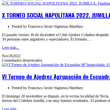
X
TORNEO
SOCIAL
X TORNEO SOCIAL NAPOLITANA 2022. JUMILLA.
NAPOLITANA
2022.
JUMILLA.
Posted by
Francisco Javier Sigüenza Martínez
Finalizado
El pasado viernes 30 de diciembre el Club Ajedrez Coímbra despidió e
30 personas entre jugadores y espectadores. El formato…
Leer más...
Nov
26
2022
en
Comentarios desactivados
VI
Torneo
de
VI Torneo de Ajedrez Agrupación de Escuadr
Ajedrez
Agrupación
de
Posted by
Francisco Javier Sigüenza Martínez
Escuadras
Mª
El domingo 20 noviembre se disputó, en la vecina localidad de Yecla,
Inmaculada.
fueron del Coímbra Jumilla, con muy buenos resultados. Al pódium 
Finalizado
Leer más...