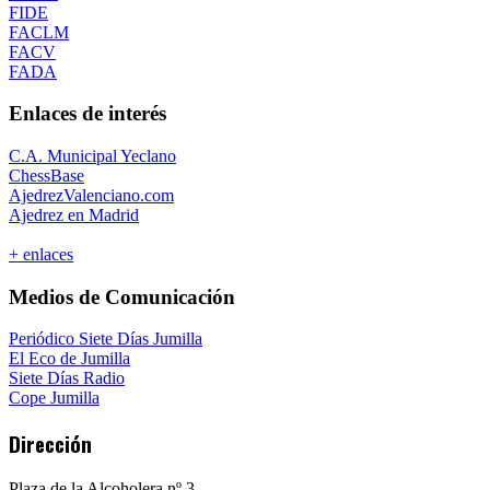
FIDE
FACLM
FACV
FADA
Enlaces de interés
C.A. Municipal Yeclano
ChessBase
AjedrezValenciano.com
Ajedrez en Madrid
+ enlaces
Medios de Comunicación
Periódico Siete Días Jumilla
El Eco de Jumilla
Siete Días Radio
Cope Jumilla
Dirección
Plaza de la Alcoholera nº 3