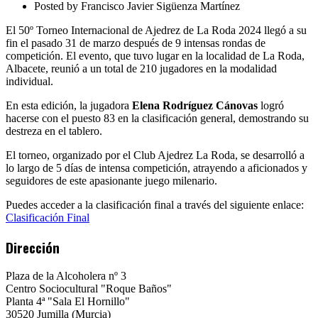
Roda
Posted by
Francisco Javier Sigüenza Martínez
2024.
Finalizado
El 50º Torneo Internacional de Ajedrez de La Roda 2024 llegó a su
fin el pasado 31 de marzo después de 9 intensas rondas de
competición. El evento, que tuvo lugar en la localidad de La Roda,
Albacete, reunió a un total de 210 jugadores en la modalidad
individual.
En esta edición, la jugadora
Elena Rodríguez Cánovas
logró
hacerse con el puesto 83 en la clasificación general, demostrando su
destreza en el tablero.
El torneo, organizado por el Club Ajedrez La Roda, se desarrolló a
lo largo de 5 días de intensa competición, atrayendo a aficionados y
seguidores de este apasionante juego milenario.
Puedes acceder a la clasificación final a través del siguiente enlace:
Clasificación Final
Dirección
Plaza de la Alcoholera nº 3
Centro Sociocultural "Roque Baños"
Planta 4ª "Sala El Hornillo"
30520 Jumilla (Murcia)