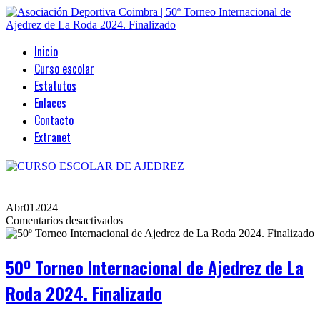
Inicio
Curso escolar
Estatutos
Enlaces
Contacto
Extranet
Abr
01
2024
en
Comentarios desactivados
50º
Torneo
Internacional
50º Torneo Internacional de Ajedrez de La
de
Ajedrez
Roda 2024. Finalizado
de
La