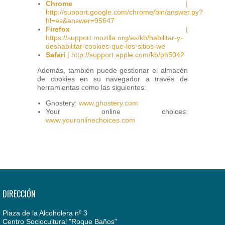
Chrome
|
http://support.google.com/chrome/bin/answer.py?
hl=es&answer=95647
Firefox
|
https://support.mozilla.org/es/kb/habilitar-y-
deshabilitar-cookies-que-los-sitios-we
Safari
| http://support.apple.com/kb/ph5042
Además, también puede gestionar el almacén
de cookies en su navegador a través de
herramientas como las siguientes:
Ghostery:
www.ghostery.com
Your online choices:
www.youronlinechoices.com
DIRECCIÓN
Plaza de la Alcoholera nº 3
Centro Sociocultural "Roque Baños"