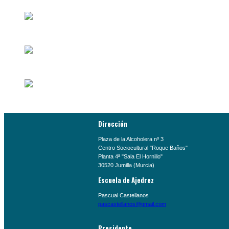
Dirección
Plaza de la Alcoholera nº 3
Centro Sociocultural "Roque Baños"
Planta 4ª "Sala El Hornillo"
30520 Jumilla (Murcia)
Escuela de Ajedrez
Pascual Castellanos
pascastellanos@gmail.com
Presidente