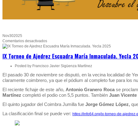
Nov
30
2025
en
Comentarios desactivados
IX
Torneo
IX Torneo de Ajedrez Escuadra María Inmaculada. Yecla 2
de
Ajedrez
Posted by
Francisco Javier Sigüenza Martínez
Escuadra
María
El pasado 30 de noviembre se disputó, en la vecina localidad de Ye
Inmaculada.
claramente coimbrero, ya que el pódium al completo fue para los nu
Yecla
2025
El reciente fichaje de este año,
Antonio Granero Roca
se proclamó
Martínez
completó el podio con 5,5 puntos. También
Juan Vicente
El quinto jugador del Coimbra Jumilla fue
Jorge Gómez López,
que 
La clasificación final se puede ver:
https://info64.org/ix-torneo-de-ajedre