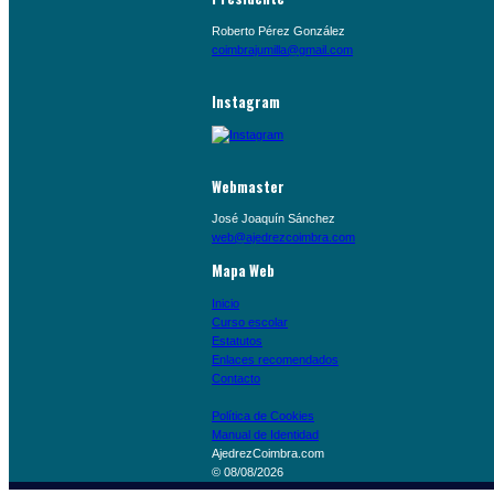
Roberto Pérez González
coimbrajumilla@gmail.com
Instagram
Webmaster
José Joaquín Sánchez
web@ajedrezcoimbra.com
Mapa Web
Inicio
Curso escolar
Estatutos
Enlaces recomendados
Contacto
Política de Cookies
Manual de Identidad
AjedrezCoimbra.com
© 08/08/2026