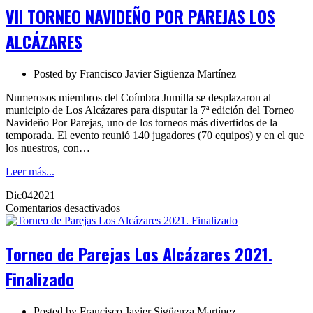
POR
VII TORNEO NAVIDEÑO POR PAREJAS LOS
PAREJAS
LOS
ALCÁZARES
ALCÁZARES
Posted by
Francisco Javier Sigüenza Martínez
Numerosos miembros del Coímbra Jumilla se desplazaron al
municipio de Los Alcázares para disputar la 7ª edición del Torneo
Navideño Por Parejas, uno de los torneos más divertidos de la
temporada. El evento reunió 140 jugadores (70 equipos) y en el que
los nuestros, con…
Leer más...
Dic
04
2021
en
Comentarios desactivados
Torneo
de
Parejas
Torneo de Parejas Los Alcázares 2021.
Los
Alcázares
Finalizado
2021.
Finalizado
Posted by
Francisco Javier Sigüenza Martínez