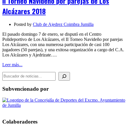
II Torneo Navideño por parejas de Los
por
parejas
Alcázares 2018
de
Los
Alcázares
Posted by
Club de Ajedrez Coimbra Jumilla
2018
El pasado domingo 7 de enero, se disputó en el Centro
Polideportivo de Los Alcázares, el II Torneo Navideño por parejas
Los Alcázares, con una numerosa participación de casi 100
jugadores (50 parejas), y una exitosa organización a cargo del C.A.
Los Alcázares y Ajedrizate….
Leer más...
BUSCADOR DE NOTICIAS
Subvencionado por
Colaboradores