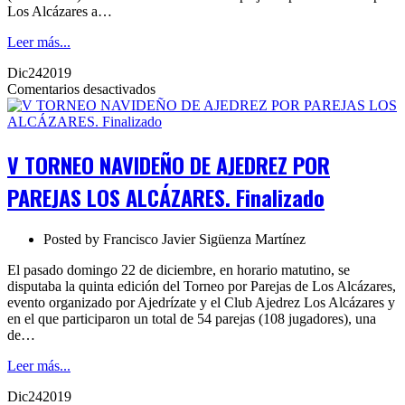
Los Alcázares a…
Leer más...
Dic
24
2019
en
Comentarios desactivados
V
TORNEO
NAVIDEÑO
DE
V TORNEO NAVIDEÑO DE AJEDREZ POR
AJEDREZ
POR
PAREJAS LOS ALCÁZARES. Finalizado
PAREJAS
LOS
ALCÁZARES.
Posted by
Francisco Javier Sigüenza Martínez
Finalizado
El pasado domingo 22 de diciembre, en horario matutino, se
disputaba la quinta edición del Torneo por Parejas de Los Alcázares,
evento organizado por Ajedrízate y el Club Ajedrez Los Alcázares y
en el que participaron un total de 54 parejas (108 jugadores), una
de…
Leer más...
Dic
24
2019