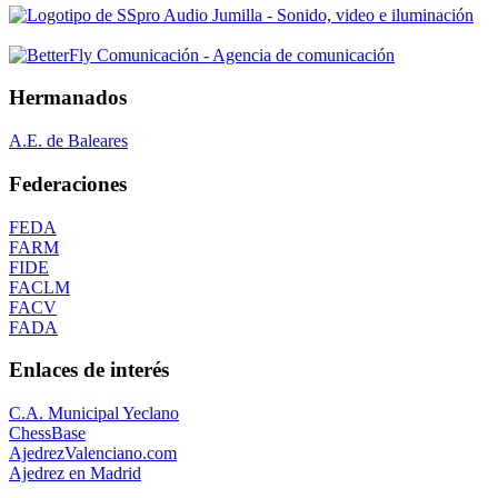
Hermanados
A.E. de Baleares
Federaciones
FEDA
FARM
FIDE
FACLM
FACV
FADA
Enlaces de interés
C.A. Municipal Yeclano
ChessBase
AjedrezValenciano.com
Ajedrez en Madrid