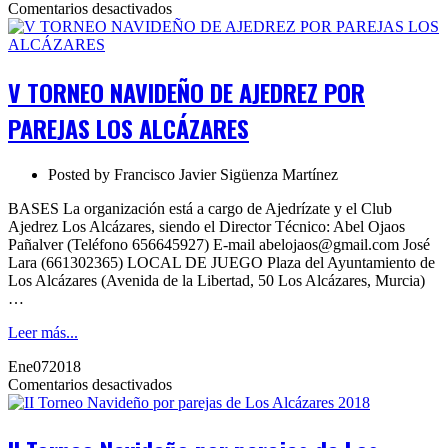
en
Comentarios desactivados
V
TORNEO
NAVIDEÑO
DE
V TORNEO NAVIDEÑO DE AJEDREZ POR
AJEDREZ
POR
PAREJAS LOS ALCÁZARES
PAREJAS
LOS
ALCÁZARES
Posted by
Francisco Javier Sigüenza Martínez
BASES La organización está a cargo de Ajedrízate y el Club
Ajedrez Los Alcázares, siendo el Director Técnico: Abel Ojaos
Pañalver (Teléfono 656645927) E-mail abelojaos@gmail.com José
Lara (661302365) LOCAL DE JUEGO Plaza del Ayuntamiento de
Los Alcázares (Avenida de la Libertad, 50 Los Alcázares, Murcia)
…
Leer más...
Ene
07
2018
en
Comentarios desactivados
II
Torneo
Navideño