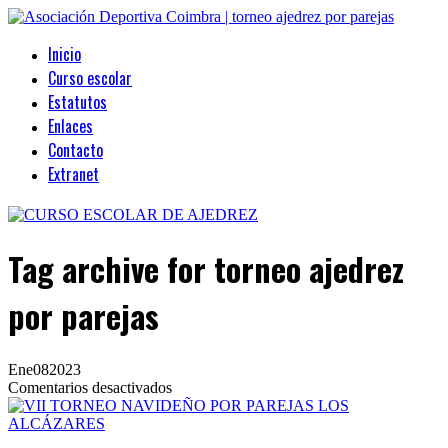
Inicio
Curso escolar
Estatutos
Enlaces
Contacto
Extranet
Tag archive
for torneo ajedrez
por parejas
Ene
08
2023
en
Comentarios desactivados
VII
TORNEO
NAVIDEÑO