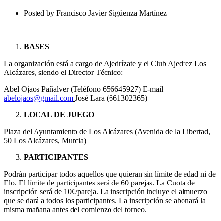
LOS
ALCÁZARES
Posted by
Francisco Javier Sigüenza Martínez
BASES
La organización está a cargo de Ajedrízate y el Club Ajedrez Los
Alcázares, siendo el Director Técnico:
Abel Ojaos Pañalver (Teléfono 656645927) E-mail
abelojaos@gmail.com
José Lara (661302365)
LOCAL DE JUEGO
Plaza del Ayuntamiento de Los Alcázares (Avenida de la Libertad,
50 Los Alcázares, Murcia)
PARTICIPANTES
Podrán participar todos aquellos que quieran sin límite de edad ni de
Elo. El límite de participantes será de 60 parejas. La Cuota de
inscripción será de 10€/pareja. La inscripción incluye el almuerzo
que se dará a todos los participantes. La inscripción se abonará la
misma mañana antes del comienzo del torneo.