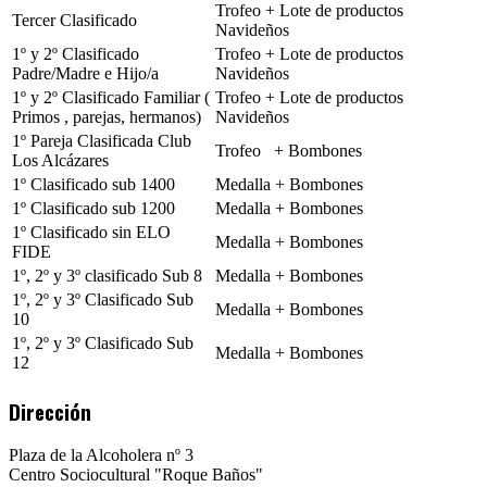
Trofeo + Lote de productos
Tercer Clasificado
Navideños
1º y 2º Clasificado
Trofeo + Lote de productos
Padre/Madre e Hijo/a
Navideños
1º y 2º Clasificado Familiar (
Trofeo + Lote de productos
Primos , parejas, hermanos)
Navideños
1º Pareja Clasificada Club
Trofeo + Bombones
Los Alcázares
1º Clasificado sub 1400
Medalla + Bombones
1º Clasificado sub 1200
Medalla + Bombones
1º Clasificado sin ELO
Medalla + Bombones
FIDE
1º, 2º y 3º clasificado Sub 8
Medalla + Bombones
1º, 2º y 3º Clasificado Sub
Medalla + Bombones
10
1º, 2º y 3º Clasificado Sub
Medalla + Bombones
12
Dirección
Plaza de la Alcoholera nº 3
Centro Sociocultural "Roque Baños"