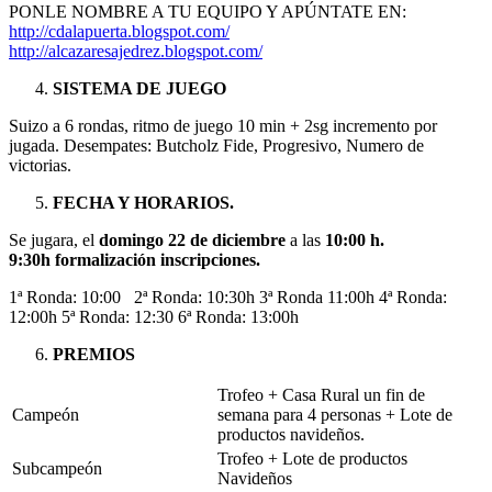
PONLE NOMBRE A TU EQUIPO Y APÚNTATE EN:
http://cdalapuerta.blogspot.com/
http://alcazaresajedrez.blogspot.com/
SISTEMA DE JUEGO
Suizo a 6 rondas, ritmo de juego 10 min + 2sg incremento por
jugada. Desempates: Butcholz Fide, Progresivo, Numero de
victorias.
FECHA Y HORARIOS.
Se jugara, el
domingo 22 de diciembre
a las
10:00 h.
9:30h formalización inscripciones.
1ª Ronda: 10:00 2ª Ronda: 10:30h 3ª Ronda 11:00h 4ª Ronda:
12:00h 5ª Ronda: 12:30 6ª Ronda: 13:00h
PREMIOS
Trofeo + Casa Rural un fin de
Campeón
semana para 4 personas + Lote de
productos navideños.
Trofeo + Lote de productos
Subcampeón
Navideños