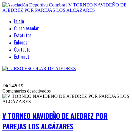
Inicio
Curso escolar
Estatutos
Enlaces
Contacto
Extranet
Dic
24
2019
en
Comentarios desactivados
V
TORNEO
NAVIDEÑO
DE
V TORNEO NAVIDEÑO DE AJEDREZ POR
AJEDREZ
POR
PAREJAS LOS ALCÁZARES
PAREJAS