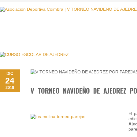
DIC
24
2019
V TORNEO NAVIDEÑO DE AJEDREZ PO
El p
edi
Ajed
pare