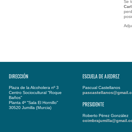
Se 
Carl
perd
posi
Adju
DIRECCIÓN
ESCUELA DE AJEDREZ
Plaza de la Alcoholera nº 3
Pascual Castellanos
Centro Sociocultural "Roque
pascastellanos@gmail.
Baños"
Planta 4ª "Sala El Hornillo"
PRESIDENTE
30520 Jumilla (Murcia)
Roberto Pérez González
coimbrajumilla@gmail.