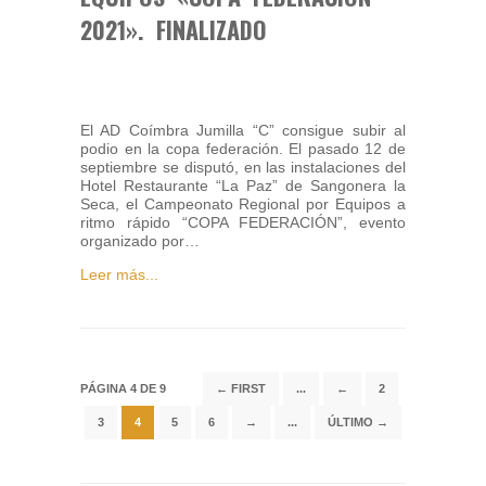
2021». FINALIZADO
El AD Coímbra Jumilla “C” consigue subir al
podio en la copa federación. El pasado 12 de
septiembre se disputó, en las instalaciones del
Hotel Restaurante “La Paz” de Sangonera la
Seca, el Campeonato Regional por Equipos a
ritmo rápido “COPA FEDERACIÓN”, evento
organizado por…
Leer más...
PÁGINA 4 DE 9
← FIRST
...
←
2
3
4
5
6
→
...
ÚLTIMO →