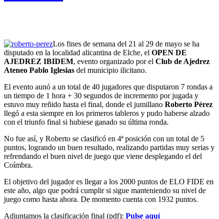
Los fines de semana del 21 al 29 de mayo se ha
disputado en la localidad alicantina de Elche, el
OPEN DE
AJEDREZ IBIDEM
, evento organizado por el
Club de Ajedrez
Ateneo Pablo Iglesias
del municipio ilicitano.
El evento aunó a un total de 40 jugadores que disputaron 7 rondas a
un tiempo de 1 hora + 30 segundos de incremento por jugada y
estuvo muy reñido hasta el final, donde el jumillano
Roberto Pérez
llegó a esta siempre en los primeros tableros y pudo haberse alzado
con el triunfo final si hubiese ganado su última ronda.
No fue así, y Roberto se clasificó en 4ª posición con un total de 5
puntos, logrando un buen resultado, realizando partidas muy serias y
refrendando el buen nivel de juego que viene desplegando el del
Coímbra.
El objetivo del jugador es llegar a los 2000 puntos de ELO FIDE en
este año, algo que podrá cumplir si sigue manteniendo su nivel de
juego como hasta ahora. De momento cuenta con 1932 puntos.
Adjuntamos la clasificación final (pdf):
Pulse aquí