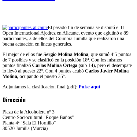
El pasado fin de semana se disputó el II
Open Internacional Ajedrez en Alicante, evento que aglutinó a 89
participantes, 3 de ellos del Coimbra Jumilla que realizaron una
buena actuación en líneas generales.
El mejor de ellos fue
Sergio Molina Molina
, que sumó 4’5 puntos
de 7 posibles y se clasificó en la posición 18ª. Con los mismos
puntos finalizó
Carlos Molina Ortega
(sub-14), pero el desempate
lo llevó al puesto 22º. Con 4 puntos acabó
Carlos Javier Molina
Molina
, ocupando el puesto 35º.
Adjuntamos la clasificación final (pdf):
Pulse aquí
Dirección
Plaza de la Alcoholera nº 3
Centro Sociocultural "Roque Baños"
Planta 4ª "Sala El Hornillo"
30520 Jumilla (Murcia)