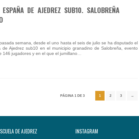
 ESPAÑA DE AJEDREZ SUB10. SALOBREÑA
O
sada semana, desde el uno hasta el seis de julio se ha disputado el
de Ajedrez sub10 en el municipio granadino de Salobreña, evento
e 146 jugadores y en el que el jumillano…
PÁGINA 1 DE 3
1
2
3
→
ESCUELA DE AJEDREZ
INSTAGRAM