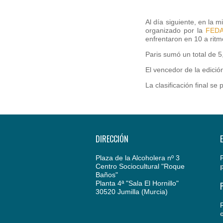
Al día siguiente, en la 
organizado por la
FED
enfrentaron en 10 a rit
Paris sumó un total de 5
El vencedor de la edició
La clasificación final se
DIRECCIÓN
Plaza de la Alcoholera nº 3
Centro Sociocultural "Roque
Baños"
Planta 4ª "Sala El Hornillo"
30520 Jumilla (Murcia)