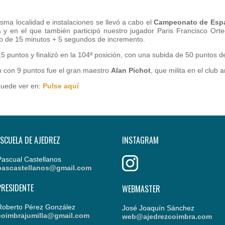
misma localidad e instalaciones se llevó a cabo el
Campeonato de Espa
A
y en el que también participó nuestro jugador Paris Francisco Orte
mo de 15 minutos + 5 segundos de incremento.
,5 puntos y finalizó en la 104ª posición, con una subida de 50 puntos d
n con 9 puntos fue el gran maestro
Alan Pichot
, que milita en el club
 puede ver en:
Pulse aquí
ESCUELA DE AJEDREZ
INSTAGRAM
Pascual Castellanos
pascastellanos@gmail.com
PRESIDENTE
WEBMASTER
Roberto Pérez González
José Joaquín Sánchez
coimbrajumilla@gmail.com
web@ajedrezcoimbra.com