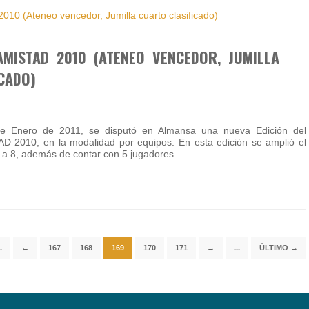
MISTAD 2010 (ATENEO VENCEDOR, JUMILLA
CADO)
e Enero de 2011, se disputó en Almansa una nueva Edición del
2010, en la modalidad por equipos. En esta edición se amplió el
 a 8, además de contar con 5 jugadores…
.
←
167
168
169
170
171
→
...
ÚLTIMO →