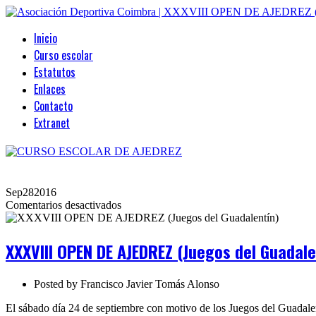
Inicio
Curso escolar
Estatutos
Enlaces
Contacto
Extranet
Sep
28
2016
en
Comentarios desactivados
XXXVIII
OPEN
DE
XXXVIII OPEN DE AJEDREZ (Juegos del Guadale
AJEDREZ
(Juegos
del
Posted by
Francisco Javier Tomás Alonso
Guadalentín)
El sábado día 24 de septiembre con motivo de los Juegos del Guadalen