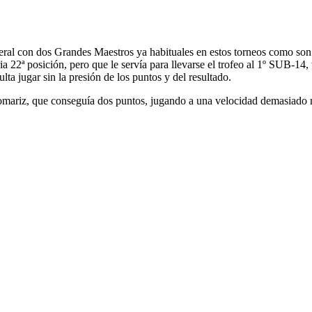
general con dos Grandes Maestros ya habituales en estos torneos como s
a 22ª posición, pero que le servía para llevarse el trofeo al 1º SUB-14,
ta jugar sin la presión de los puntos y del resultado.
ariz, que conseguía dos puntos, jugando a una velocidad demasiado ráp