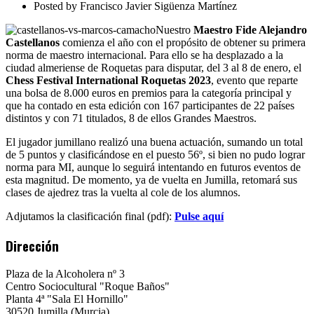
Posted by
Francisco Javier Sigüenza Martínez
Nuestro
Maestro Fide Alejandro
Castellanos
comienza el año con el propósito de obtener su primera
norma de maestro internacional. Para ello se ha desplazado a la
ciudad almeriense de Roquetas para disputar, del 3 al 8 de enero, el
Chess Festival International Roquetas 2023
, evento que reparte
una bolsa de 8.000 euros en premios para la categoría principal y
que ha contado en esta edición con 167 participantes de 22 países
distintos y con 71 titulados, 8 de ellos Grandes Maestros.
El jugador jumillano realizó una buena actuación, sumando un total
de 5 puntos y clasificándose en el puesto 56º, si bien no pudo lograr
norma para MI, aunque lo seguirá intentando en futuros eventos de
esta magnitud. De momento, ya de vuelta en Jumilla, retomará sus
clases de ajedrez tras la vuelta al cole de los alumnos.
Adjutamos la clasificación final (pdf):
Pulse aquí
Dirección
Plaza de la Alcoholera nº 3
Centro Sociocultural "Roque Baños"
Planta 4ª "Sala El Hornillo"
30520 Jumilla (Murcia)