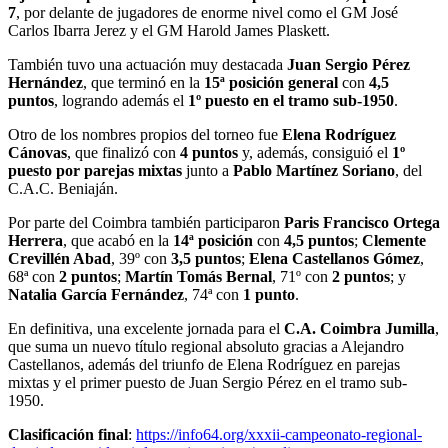
7
, por delante de jugadores de enorme nivel como el GM José
Carlos Ibarra Jerez y el GM Harold James Plaskett.
También tuvo una actuación muy destacada
Juan Sergio Pérez
Hernández
, que terminó en la
15ª posición general
con
4,5
puntos
, logrando además el
1º puesto en el tramo sub-1950
.
Otro de los nombres propios del torneo fue
Elena Rodríguez
Cánovas
, que finalizó con
4 puntos
y, además, consiguió el
1º
puesto por parejas mixtas
junto a
Pablo Martínez Soriano
, del
C.A.C. Beniaján.
Por parte del Coimbra también participaron
Paris Francisco Ortega
Herrera
, que acabó en la
14ª posición
con
4,5 puntos
;
Clemente
Crevillén Abad
, 39º con
3,5 puntos
;
Elena Castellanos Gómez
,
68ª con
2 puntos
;
Martín Tomás Bernal
, 71º con
2 puntos
; y
Natalia García Fernández
, 74ª con
1 punto
.
En definitiva, una excelente jornada para el
C.A. Coimbra Jumilla
,
que suma un nuevo título regional absoluto gracias a Alejandro
Castellanos, además del triunfo de Elena Rodríguez en parejas
mixtas y el primer puesto de Juan Sergio Pérez en el tramo sub-
1950.
Clasificación final
:
https://info64.org/xxxii-campeonato-regional-