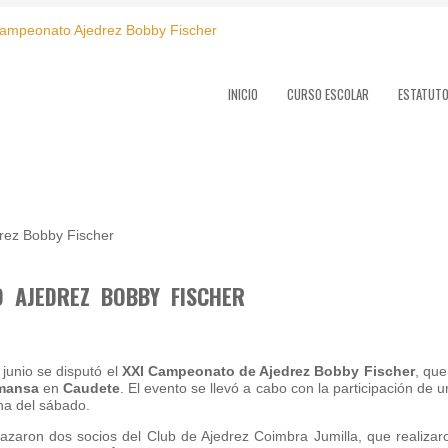
INICIO
CURSO ESCOLAR
ESTATUT
 AJEDREZ BOBBY FISCHER
junio se disputó el
XXI Campeonato de Ajedrez Bobby Fischer
, que
lmansa
en
Caudete
. El evento se llevó a cabo con la participación de u
na del sábado.
zaron dos socios del Club de Ajedrez Coimbra Jumilla, que realizar