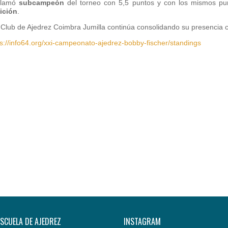
clamó
subcampeón
del torneo con 5,5 puntos y con los mismos p
ición
.
l Club de Ajedrez Coimbra Jumilla continúa consolidando su presencia
ps://info64.org/xxi-campeonato-ajedrez-bobby-fischer/standings
ESCUELA DE AJEDREZ
INSTAGRAM