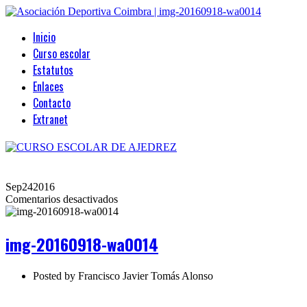
Inicio
Curso escolar
Estatutos
Enlaces
Contacto
Extranet
Sep
24
2016
en
Comentarios desactivados
img-
20160918-
wa0014
img-20160918-wa0014
Posted by
Francisco Javier Tomás Alonso