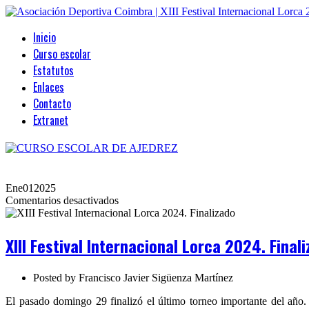
Inicio
Curso escolar
Estatutos
Enlaces
Contacto
Extranet
Ene
01
2025
en
Comentarios desactivados
XIII
Festival
Internacional
XIII Festival Internacional Lorca 2024. Final
Lorca
2024.
Finalizado
Posted by
Francisco Javier Sigüenza Martínez
El pasado domingo 29 finalizó el último torneo importante del año. 