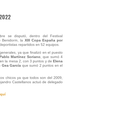
2022
e se disputó, dentro del Festival
de Benidorm, la
XIII Copa España por
 deportistas repartidos en 52 equipos.
enerales, ya que finalizó en el puesto
Pablo Martínez Soriano
, que sumó 4
en la mesa 2, con 3 puntos y de
Elena
o Gea García
que sumó 2 puntos en el
os chicos ya que todos son del 2009,
ejandro Castellanos actuó de delegado
aquí