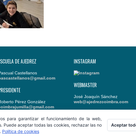
ESCUELA DE AJEDREZ
INSTAGRAM
Pascual Castellanos
pascastellanos@gmail.com
WEBMASTER
PRESIDENTE
José Joaquín Sánchez
Roberto Pérez González
web@ajedrezcoimbra.com
coimbrajumilla@gmail.com
ros para garantizar el funcionamiento de la web,
Aceptar tod
s. Puede aceptar todas las cookies, rechazar las no
s.
Política de cookies