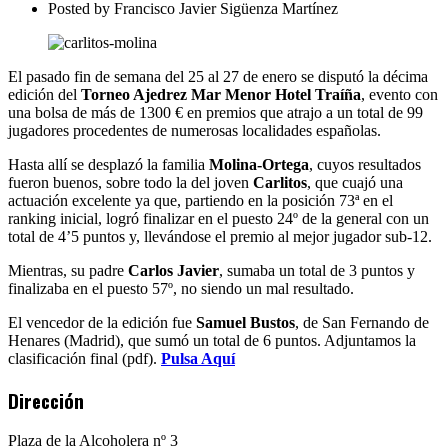
Hotel
Posted by
Francisco Javier Sigüenza Martínez
Traíña.
Finalizado
El pasado fin de semana del 25 al 27 de enero se disputó la décima
edición del
Torneo Ajedrez Mar Menor Hotel Traíña
, evento con
una bolsa de más de 1300 € en premios que atrajo a un total de 99
jugadores procedentes de numerosas localidades españolas.
Hasta allí se desplazó la familia
Molina-Ortega
, cuyos resultados
fueron buenos, sobre todo la del joven
Carlitos
, que cuajó una
actuación excelente ya que, partiendo en la posición 73ª en el
ranking inicial, logró finalizar en el puesto 24º de la general con un
total de 4’5 puntos y, llevándose el premio al mejor jugador sub-12.
Mientras, su padre
Carlos Javier
, sumaba un total de 3 puntos y
finalizaba en el puesto 57º, no siendo un mal resultado.
El vencedor de la edición fue
Samuel Bustos
, de San Fernando de
Henares (Madrid), que sumó un total de 6 puntos. Adjuntamos la
clasificación final (pdf).
Pulsa Aquí
Dirección
Plaza de la Alcoholera nº 3