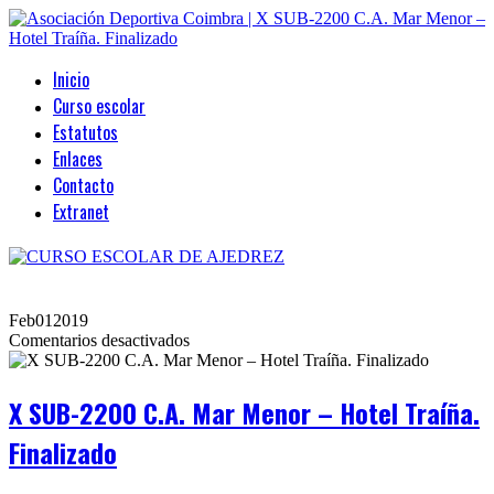
Inicio
Curso escolar
Estatutos
Enlaces
Contacto
Extranet
Feb
01
2019
en
Comentarios desactivados
X
SUB-
2200
X SUB-2200 C.A. Mar Menor – Hotel Traíña.
C.A.
Mar
Finalizado
Menor
–