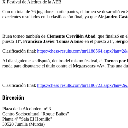
2025
X Festival de Ajedrez de la AEB.
Con un total de 76 jugadores participantes, el torneo se desarrolló e
excelentes resultados en la clasificación final, ya que
Alejandro Cast
Buen torneo también de
Clemente Crevillén Abad
, que finalizó en 
puesto 11º,
Francisco Javier Tomás Alonso
en el puesto 21º,
Sergi
Clasificación final:
https://chess-results.com/tnr1188564.aspx?lan
Al día siguiente se disputó, dentro del mismo festival, el
Torneo por 
ronda para disputarse el título contra el
Megaescacs «A»
. Tras una du
Clasificación final:
https://chess-results.com/tnr1186723.aspx?lan=2
Dirección
Plaza de la Alcoholera nº 3
Centro Sociocultural "Roque Baños"
Planta 4ª "Sala El Hornillo"
30520 Jumilla (Murcia)