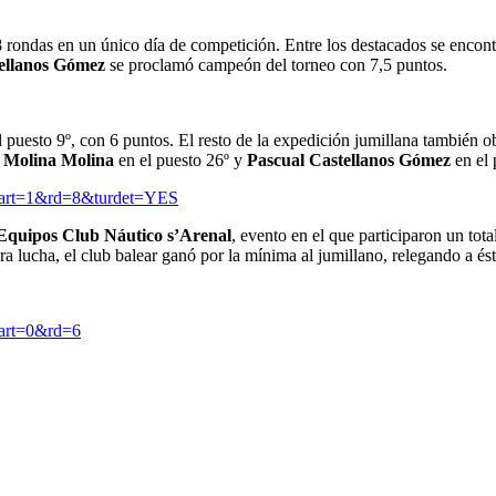
n 8 rondas en un único día de competición. Entre los destacados se encon
ellanos Gómez
se proclamó campeón del torneo con 7,5 puntos.
el puesto 9º, con 6 puntos. El resto de la expedición jumillana también 
o Molina Molina
en el puesto 26º y
Pascual Castellanos Gómez
en el 
=2&art=1&rd=8&turdet=YES
Equipos Club Náutico s’Arenal
, evento en el que participaron un tot
ra lucha, el club balear ganó por la mínima al jumillano, relegando a ést
&art=0&rd=6