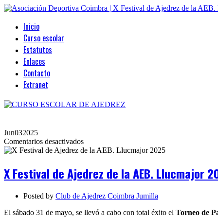
Inicio
Curso escolar
Estatutos
Enlaces
Contacto
Extranet
Jun
03
2025
en
Comentarios desactivados
X
Festival
de
X Festival de Ajedrez de la AEB. Llucmajor 2
Ajedrez
de
la
Posted by
Club de Ajedrez Coimbra Jumilla
AEB.
Llucmajor
El sábado 31 de mayo, se llevó a cabo con total éxito el
Torneo de Pa