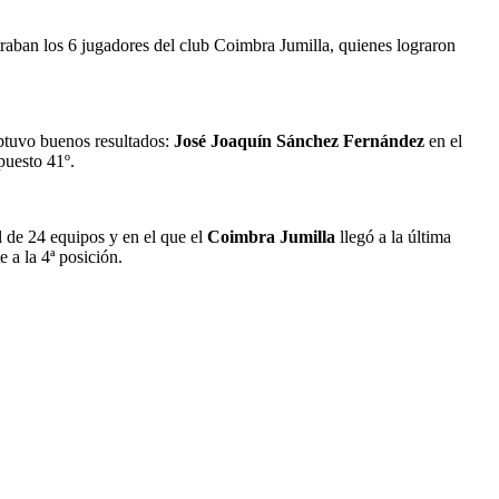
traban los 6 jugadores del club Coimbra Jumilla, quienes lograron
obtuvo buenos resultados:
José Joaquín Sánchez Fernández
en el
puesto 41º.
al de 24 equipos y en el que el
Coimbra Jumilla
llegó a la última
e a la 4ª posición.