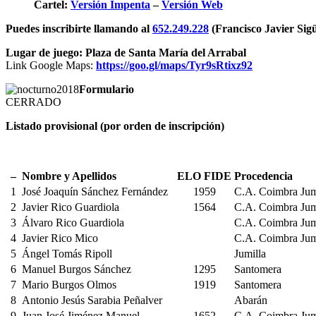
FERIA
Cartel:
Versión Impenta
–
Versión Web
Y
FIESTAS
Puedes inscribirte llamando al
652.249.228
(Francisco Javier Sigü
2019
Lugar de juego: Plaza de Santa María del Arrabal
Link Google Maps:
https://goo.gl/maps/Tyr9sRtixz92
Formulario
CERRADO
Listado provisional (por orden de inscripción)
–
Nombre y Apellidos
ELO FIDE
Procedencia
1
José Joaquín Sánchez Fernández
1959
C.A. Coimbra Jum
2
Javier Rico Guardiola
1564
C.A. Coimbra Jum
3
Álvaro Rico Guardiola
C.A. Coimbra Jum
4
Javier Rico Mico
C.A. Coimbra Jum
5
Ángel Tomás Ripoll
Jumilla
6
Manuel Burgos Sánchez
1295
Santomera
7
Mario Burgos Olmos
1919
Santomera
8
Antonio Jesús Sarabia Peñalver
Abarán
9
Juan José Jiménez Manuel
1652
C.A. Coimbra Jum