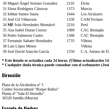
30
Miguel Ángel Serrano González
2110
Elche
31
Elena Rodríguez Cánovas
1373
Murcia
32
Iobhar Santos Saura
1644
Los Alcázares
33
José Gil Villascusa
1330
CAM Yeclano
34
MF
Iván Hernández Montalvó
2216
Perú
35
Ana Isabel Duran Cerezo
1089
CAC Beniaján
36
Pedro Salmeron Castro
1368
CAC Beniaján
37
Fernando Sabater Hernández
1735
Villena
38
Luis López Menor
Villena
39
José David Alarcón García
1550
C.A. Ateneo de E
* Este listado se actualiza cada 24 horas. (Última actualización 1
* Cualquier duda técnica puede consultar con el webmaster (José
Dirección
Plaza de la Alcoholera nº 3
Centro Sociocultural "Roque Baños"
Planta 4ª "Sala El Hornillo"
30520 Jumilla (Murcia)
Escuela de Ajedrez