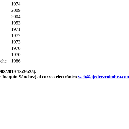
1974
2009
2004
1953
1971
1977
1973
1970
1970
lche
1986
4/08/2019 18:36:25).
 Joaquín Sánchez) al correo electrónico
web@ajedrezcoimbra.co