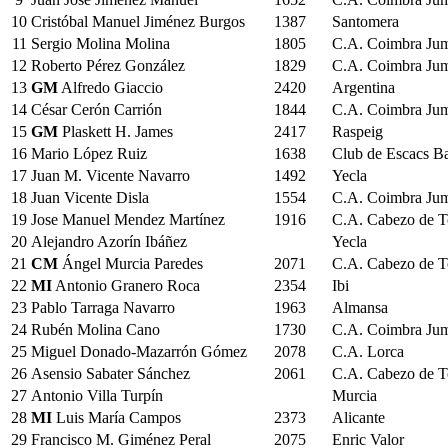
10
Cristóbal Manuel Jiménez Burgos
1387
Santomera
11
Sergio Molina Molina
1805
C.A. Coimbra Jum
12
Roberto Pérez González
1829
C.A. Coimbra Jum
13
GM
Alfredo Giaccio
2420
Argentina
14
César Cerón Carrión
1844
C.A. Coimbra Jum
15
GM
Plaskett H. James
2417
Raspeig
16
Mario López Ruiz
1638
Club de Escacs B
17
Juan M. Vicente Navarro
1492
Yecla
18
Juan Vicente Disla
1554
C.A. Coimbra Jum
19
Jose Manuel Mendez Martínez
1916
C.A. Cabezo de T
20
Alejandro Azorín Ibáñez
Yecla
21
CM
Ángel Murcia Paredes
2071
C.A. Cabezo de T
22
MI
Antonio Granero Roca
2354
Ibi
23
Pablo Tarraga Navarro
1963
Almansa
24
Rubén Molina Cano
1730
C.A. Coimbra Jum
25
Miguel Donado-Mazarrón Gómez
2078
C.A. Lorca
26
Asensio Sabater Sánchez
2061
C.A. Cabezo de T
27
Antonio Villa Turpín
Murcia
28
MI
Luis María Campos
2373
Alicante
29
Francisco M. Giménez Peral
2075
Enric Valor