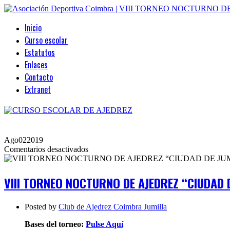
Inicio
Curso escolar
Estatutos
Enlaces
Contacto
Extranet
Ago
02
2019
en
Comentarios desactivados
VIII
TORNEO
NOCTURNO
VIII TORNEO NOCTURNO DE AJEDREZ “CIUDAD D
DE
AJEDREZ
“CIUDAD
Posted by
Club de Ajedrez Coimbra Jumilla
DE
JUMILLA”.
Bases del torneo:
Pulse Aquí