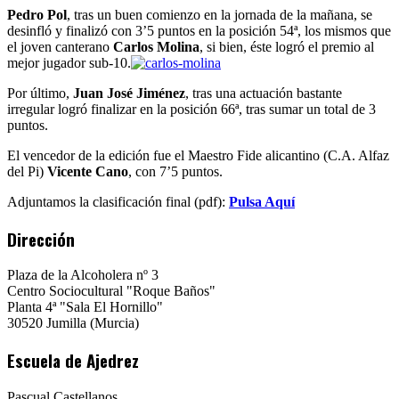
Pedro Pol
, tras un buen comienzo en la jornada de la mañana, se
desinfló y finalizó con 3’5 puntos en la posición 54ª, los mismos que
el joven canterano
Carlos Molina
, si bien, éste logró el premio al
mejor jugador sub-10.
Por último,
Juan José Jiménez
, tras una actuación bastante
irregular logró finalizar en la posición 66ª, tras sumar un total de 3
puntos.
El vencedor de la edición fue el Maestro Fide alicantino (C.A. Alfaz
del Pi)
Vicente Cano
, con 7’5 puntos.
Adjuntamos la clasificación final (pdf):
Pulsa Aquí
Dirección
Plaza de la Alcoholera nº 3
Centro Sociocultural "Roque Baños"
Planta 4ª "Sala El Hornillo"
30520 Jumilla (Murcia)
Escuela de Ajedrez
Pascual Castellanos