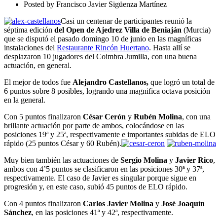
Posted by
Francisco Javier Sigüenza Martínez
Casi un centenar de participantes reunió la
séptima edición
del Open de Ajedrez Villa de Beniaján
(Murcia)
que se disputó el pasado domingo 10 de junio en las magníficas
instalaciones del
Restaurante Rincón Huertano
. Hasta allí se
desplazaron 10 jugadores del Coimbra Jumilla, con una buena
actuación, en general.
El mejor de todos fue
Alejandro Castellanos,
que logró un total de
6 puntos sobre 8 posibles, logrando una magnifica octava posición
en la general.
Con 5 puntos finalizaron
César Cerón
y
Rubén Molina
, con una
brillante actuación por parte de ambos, colocándose en las
posiciones 19ª y 25ª, respectivamente e importantes subidas de ELO
rápido (25 puntos César y 60 Rubén).
Muy bien también las actuaciones de
Sergio Molina
y
Javier Rico
,
ambos con 4’5 puntos se clasificaron en las posiciones 30ª y 37ª,
respectivamente. El caso de Javier es singular porque sigue en
progresión y, en este caso, subió 45 puntos de ELO rápido.
Con 4 puntos finalizaron
Carlos Javier Molina
y
José Joaquín
Sánchez
, en las posiciones 41ª y 42ª, respectivamente.