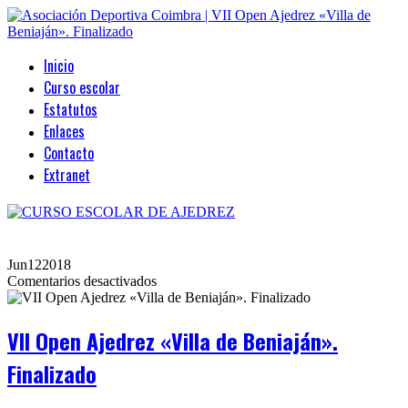
Inicio
Curso escolar
Estatutos
Enlaces
Contacto
Extranet
Jun
12
2018
en
Comentarios desactivados
VII
Open
Ajedrez
VII Open Ajedrez «Villa de Beniaján».
«Villa
de
Finalizado
Beniaján».
Finalizado