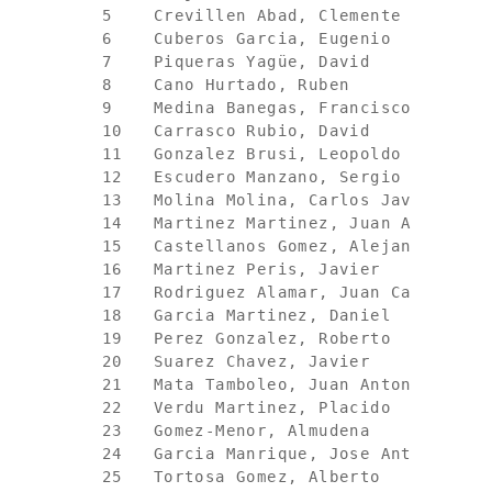
  5    Crevillen Abad, Clemente         
  6    Cuberos Garcia, Eugenio          
  7    Piqueras Yagüe, David            
  8    Cano Hurtado, Ruben              
  9    Medina Banegas, Francisco J      
  10   Carrasco Rubio, David            
  11   Gonzalez Brusi, Leopoldo         
  12   Escudero Manzano, Sergio         
  13   Molina Molina, Carlos Javier     
  14   Martinez Martinez, Juan Antonio  
  15   Castellanos Gomez, Alejandro     
  16   Martinez Peris, Javier           
  17   Rodriguez Alamar, Juan Carlos    
  18   Garcia Martinez, Daniel          
  19   Perez Gonzalez, Roberto          
  20   Suarez Chavez, Javier            
  21   Mata Tamboleo, Juan Antonio      
  22   Verdu Martinez, Placido          
  23   Gomez-Menor, Almudena            
  24   Garcia Manrique, Jose Antonio    
  25   Tortosa Gomez, Alberto           