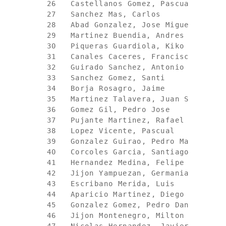
  26   Castellanos Gomez, Pascual       
  27   Sanchez Mas, Carlos              
  28   Abad Gonzalez, Jose Miguel       
  29   Martinez Buendia, Andres         
  30   Piqueras Guardiola, Kiko         
  31   Canales Caceres, Francisco Javier
  32   Guirado Sanchez, Antonio         
  33   Sanchez Gomez, Santi             
  34   Borja Rosagro, Jaime             
  35   Martinez Talavera, Juan Salvador 
  36   Gomez Gil, Pedro Jose            
  37   Pujante Martinez, Rafael         
  38   Lopez Vicente, Pascual           
  39   Gonzalez Guirao, Pedro Manuel    
  40   Corcoles Garcia, Santiago        
  41   Hernandez Medina, Felipe         
  42   Jijon Yampuezan, Germania        
  43   Escribano Merida, Luis           
  44   Aparicio Martinez, Diego         
  45   Gonzalez Gomez, Pedro Daniel     
  46   Jijon Montenegro, Milton         