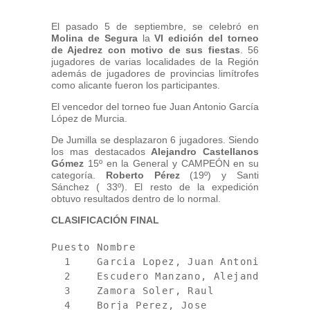
El pasado 5 de septiembre, se celebró en
Molina de Segura
la
VI edición del torneo
de Ajedrez con motivo de sus fiestas
. 56
jugadores de varias localidades de la Región
además de jugadores de provincias limítrofes
como alicante fueron los participantes.
El vencedor del torneo fue Juan Antonio García
López de Murcia.
De Jumilla se desplazaron 6 jugadores. Siendo
los mas destacados
Alejandro Castellanos
Gómez
15º en la General y CAMPEÓN en su
categoría.
Roberto Pérez
(19º) y Santi
Sánchez ( 33º). El resto de la expedición
obtuvo resultados dentro de lo normal.
CLASIFICACIÓN FINAL
Puesto Nombre                           
  1    Garcia Lopez, Juan Antonio       
  2    Escudero Manzano, Alejandro      
  3    Zamora Soler, Raul               
  4    Borja Perez, Jose                