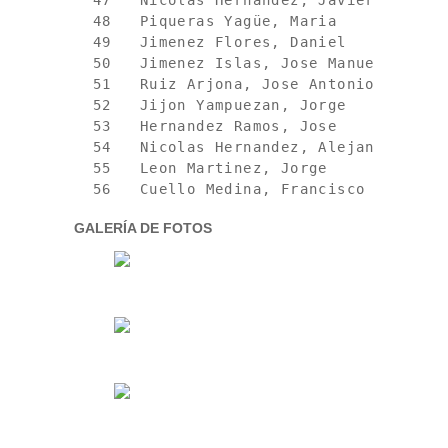
  47   Nicolas Hernandez, Javier        
  48   Piqueras Yagüe, Maria            
  49   Jimenez Flores, Daniel           
  50   Jimenez Islas, Jose Manuel       
  51   Ruiz Arjona, Jose Antonio        
  52   Jijon Yampuezan, Jorge           
  53   Hernandez Ramos, Jose            
  54   Nicolas Hernandez, Alejandro     
  55   Leon Martinez, Jorge             
GALERÍA DE FOTOS