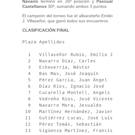
Navarro
terminó en 26ª posición y
Pascual
Castellanos
30ª, sumando ambos 3 puntos.
El campeón del torneo fue el albaceteño Emilio
J. Villaseñor, que ganó todos sus encuentros.
CLASIFICACIÓN FINAL
Plaza Apellidos                         
  1   Villaseñor Rubio, Emilio José     
  2   Navarro Diaz, Carles              
  3   Echeverria, Néstor                
  4   Bas Mas, José Joaquín             
  5   Pérez García, Juan Ángel          
  6   Díaz Rios, Ignacio José           
  7   Cucarella Montell, Angels         
  8   Vedreño Rios, José Vicente        
  9   Navarro Mora, Jesualdo            
 10   Martínez Hernández, Javier        
 11   Gutiérrez Lucas, José Luís        
 12   Pérez Tomás, Sebastián            
 13   Sigüenza Martínez, Francisco Javie