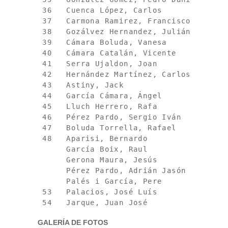
 36   Cuenca López, Carlos              
 37   Carmona Ramirez, Francisco        
 38   Gozálvez Hernandez, Julián        
 39   Cámara Boluda, Vanesa             
 40   Cámara Catalán, Vicente           
 41   Serra Ujaldon, Joan               
 42   Hernández Martínez, Carlos        
 43   Astiny, Jack                      
 44   García Cámara, Ángel              
 45   Lluch Herrero, Rafa               
 46   Pérez Pardo, Sergio Iván          
 47   Boluda Torrella, Rafael           
 48   Aparisi, Bernardo                 
      García Boix, Raul                 
      Gerona Maura, Jesús               
      Pérez Pardo, Adrián Jasón         
      Palés i García, Pere              
 53   Palacios, José Luís               
GALERÍA DE FOTOS