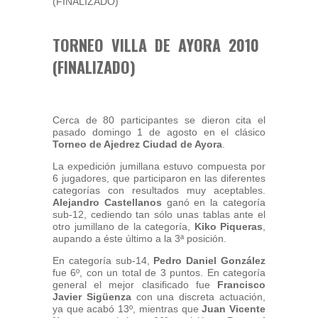
TORNEO VILLA DE AYORA 2010
(FINALIZADO)
Cerca de 80 participantes se dieron cita el
pasado domingo 1 de agosto en el clásico
Torneo de Ajedrez Ciudad de Ayora
.
La expedición jumillana estuvo compuesta por
6 jugadores, que participaron en las diferentes
categorías con resultados muy aceptables.
Alejandro Castellanos
ganó en la categoría
sub-12, cediendo tan sólo unas tablas ante el
otro jumillano de la categoría,
Kiko Piqueras
,
aupando a éste último a la 3ª posición.
En categoría sub-14,
Pedro Daniel González
fue 6º, con un total de 3 puntos. En categoría
general el mejor clasificado fue
Francisco
Javier Sigüenza
con una discreta actuación,
ya que acabó 13º, mientras que
Juan Vicente