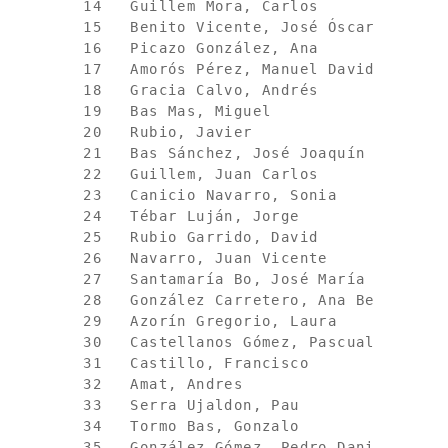
 14   Guillem Mora, Carlos              
 15   Benito Vicente, José Óscar        
 16   Picazo González, Ana              
 17   Amorós Pérez, Manuel David        
 18   Gracia Calvo, Andrés              
 19   Bas Mas, Miguel                   
 20   Rubio, Javier                     
 21   Bas Sánchez, José Joaquín         
 22   Guillem, Juan Carlos              
 23   Canicio Navarro, Sonia            
 24   Tébar Luján, Jorge                
 25   Rubio Garrido, David              
 26   Navarro, Juan Vicente             
 27   Santamaría Bo, José María         
 28   González Carretero, Ana Belén     
 29   Azorín Gregorio, Laura            
 30   Castellanos Gómez, Pascual        
 31   Castillo, Francisco               
 32   Amat, Andres                      
 33   Serra Ujaldon, Pau                
 34   Tormo Bas, Gonzalo                
 35   González Gómez, Pedro Daniel      