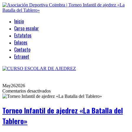
Inicio
Curso escolar
Estatutos
Enlaces
Contacto
Extranet
May
26
2026
en
Comentarios desactivados
Torneo
Infantil
de
Torneo Infantil de ajedrez «La Batalla del
ajedrez
«La
Tablero»
Batalla
del