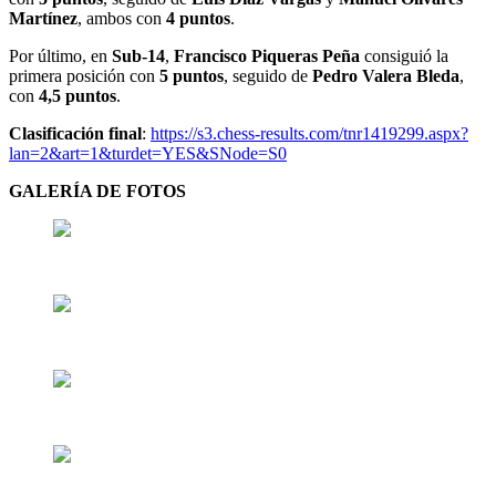
Martínez
, ambos con
4 puntos
.
Por último, en
Sub-14
,
Francisco Piqueras Peña
consiguió la
primera posición con
5 puntos
, seguido de
Pedro Valera Bleda
,
con
4,5 puntos
.
Clasificación final
:
https://s3.chess-results.com/tnr1419299.aspx?
lan=2&art=1&turdet=YES&SNode=S0
GALERÍA DE FOTOS