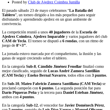
Tablero»
Posted by
Club de Ajedrez Coimbra Jumilla
El pasado sábado 23 de mayo celebramos “
La Batalla del
Tablero
”, un torneo dirigido a los más pequeños para seguir
disfrutando y aprendiendo ajedrez en un gran ambiente de
convivencia.
La competición reunió a unos
40 jugadores
de la
Escuela de
Ajedrez Coimbra
,
Ajedrez Imparable
y varios jugadores del club
CAM de Yecla
. El torneo se disputó a
6 rondas
, con un ritmo de
juego de
8’+3’’
.
La jornada estuvo marcada por el compañerismo, la ilusión y las
ganas de seguir creciendo sobre el tablero.
En la categoría
Sub-8
,
Cándido Jiménez Fenollar
finalizó como
mejor clasificado, seguido de
Lucas André Zamora Santillán
(CAM Yecla)
y
Eneko Bernal Navarro
, todos ellos con
3 puntos
.
En
Sub-10
,
Mateo Fabricio Zamora Santillana (CAM Yecla)
se
proclamó campeón con
6 puntos
. La segunda posición fue para
Darío Piqueras Peña
y la tercera para
Daniel Esteban Jiménez
,
ambos con
4 puntos
.
En la categoría
Sub-12
, el vencedor fue
Javier Doménech Pérez
,
con
5 puntos
, seguido de
Luis Díaz Vargas
y
Manuel Olivares