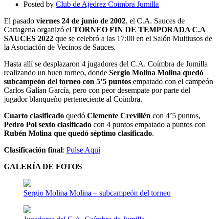
2022
Posted by
Club de Ajedrez Coimbra Jumilla
El pasado
viernes 24 de junio de 2002
, el C.A. Sauces de
Cartagena organizó el
TORNEO FIN DE TEMPORADA C.A
SAUCES 2022
que se celebró a las 17:00 en el Salón Multiusos de
la Asociación de Vecinos de Sauces.
Hasta allí se desplazaron 4 jugadores del C.A. Coímbra de Jumilla
realizando un buen torneo, donde
Sergio Molina Molina quedó
subcampeón del torneo con 5’5 puntos
empatado con el campeón
Carlos Galían García, pero con peor desempate por parte del
jugador blanqueño perteneciente al Coímbra.
Cuarto clasificado
quedó
Clemente Crevillén
con 4’5 puntos,
Pedro Pol sexto clasificado
con 4 puntos empatado a puntos con
Rubén Molina que quedó séptimo clasificado
.
Clasificación final
:
Pulse Aquí
GALERÍA DE FOTOS
Sergio Molina Molina – subcampeón del torneo