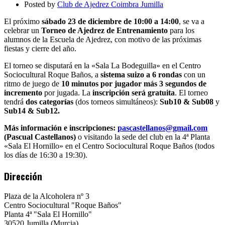
Posted by
Club de Ajedrez Coimbra Jumilla
El próximo
sábado 23 de diciembre de 10:00 a 14:00
, se va a
celebrar un
Torneo de Ajedrez de Entrenamiento
para los
alumnos de la Escuela de Ajedrez, con motivo de las próximas
fiestas y cierre del año.
El torneo se disputará en la «Sala La Bodeguilla» en el Centro
Sociocultural Roque Baños, a
sistema suizo a 6 rondas
con un
ritmo de juego de
10 minutos por jugador más 3 segundos de
incremento
por jugada. La
inscripción será gratuita
. El torneo
tendrá
dos categorías
(dos torneos simultáneos):
Sub10 & Sub08
y
Sub14 & Sub12.
Más información e inscripciones:
pascastellanos@gmail.com
(Pascual Castellanos)
o visitando la sede del club en la 4ª Planta
«Sala El Hornillo» en el Centro Sociocultural Roque Baños (todos
los días de 16:30 a 19:30).
Dirección
Plaza de la Alcoholera nº 3
Centro Sociocultural "Roque Baños"
Planta 4ª "Sala El Hornillo"
30520 Jumilla (Murcia)