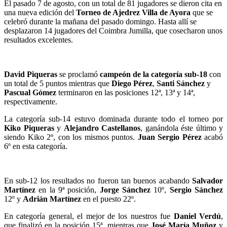
El pasado 7 de agosto, con un total de 81 jugadores se dieron cita en
una nueva edición del
Torneo de Ajedrez Villa de Ayora
que se
celebró durante la mañana del pasado domingo. Hasta allí se
desplazaron 14 jugadores del Coimbra Jumilla, que cosecharon unos
resultados excelentes.
David Piqueras
se proclamó
campeón de la categoría sub-18
con
un total de 5 puntos mientras que
Diego Pérez
,
Santi Sánchez
y
Pascual Gómez
terminaron en las posiciones 12ª, 13ª y 14ª,
respectivamente.
La categoría sub-14 estuvo dominada durante todo el torneo por
Kiko Piqueras
y
Alejandro Castellanos
, ganándola éste último y
siendo Kiko 2º, con los mismos puntos.
Juan Sergio Pérez
acabó
6º en esta categoría.
En sub-12 los resultados no fueron tan buenos acabando
Salvador
Martínez
en la 9ª posición,
Jorge Sánchez
10º,
Sergio Sánchez
12º y
Adrián Martínez
en el puesto 22º.
En categoría general, el mejor de los nuestros fue
Daniel Verdú
,
que finalizó en la posición 15ª, mientras que
José María Muñoz
y