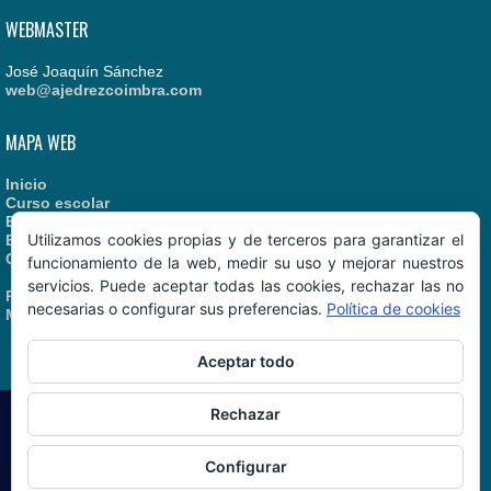
WEBMASTER
José Joaquín Sánchez
web@ajedrezcoimbra.com
MAPA WEB
Inicio
Curso escolar
Estatutos
Utilizamos cookies propias y de terceros para garantizar el
Enlaces recomendados
Contacto
funcionamiento de la web, medir su uso y mejorar nuestros
servicios. Puede aceptar todas las cookies, rechazar las no
Política de Cookies
necesarias o configurar sus preferencias.
Política de cookies
Manual de Identidad
Aceptar todo
Rechazar
AjedrezCoimbra.com
© 06/08/2026
Configurar