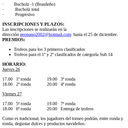
· Bucholz -1 (Brasileño)
· Bucholz total
· Progresivo
INSCRIPCIONES Y PLAZOS:
Las inscripciones se realizarán en la
dirección
geonano2002@hotmail.com
hasta el 25 de diciembre.
PREMIOS:
Trofeos para los 3 primeros clasificados
Trofeos para el 1º y 2º clasificados de categoría Sub 14
HORARIO:
Jueves 26
17.00 1ª ronda 19.00 3ª ronda
18.00 2ª ronda 20.00 4ª ronda
Viernes 27
17.00 5ª ronda 19.00 7ª ronda
18.00 6ª ronda 20.00 Entrega de trofeos
Como es tradicional, los jugadores del torneo podrán, entre ronda y
ronda, degustar dulces y productos navideños.