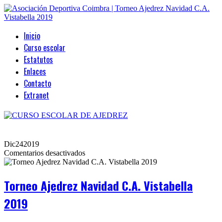
Inicio
Curso escolar
Estatutos
Enlaces
Contacto
Extranet
Dic
24
2019
en
Comentarios desactivados
Torneo
Ajedrez
Navidad
Torneo Ajedrez Navidad C.A. Vistabella
C.A.
Vistabella
2019
2019