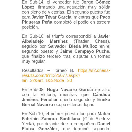
En Sub-14, el vencedor fue
Jorge Gómez
López
, firmando una actuación muy sólida
con pleno de victorias. El segundo puesto fue
para
Javier Tévar García
, mientras que
Paco
Piqueras Peña
completó el podio en tercera
posición.
En Sub-16, el triunfo correspondió a
Javier
Albaladejo Martínez
(Thader Chess),
seguido por
Salvador Bleda Muñoz
en el
segundo puesto y
Jaime Campayo Puche
,
que finalizó tercero tras disputar un torneo
muy regular.
Resultados – Torneo B.
https://s2.chess-
results.com/tnr1325677.aspx?
lan=32&art=1&SNode=S0
En Sub-08,
Hugo Navarro García
se alzó
con la victoria, mientras que
Cándido
Jiménez Fenollar
quedó segundo y
Eneko
Bernal Navarro
ocupó el tercer lugar.
En Sub-10, el primer puesto fue para
Mateo
Fabricio Zamora Santillana
(Club Ajedrez
Yecla), por delante de su compañero
Daniel
Fluixa González
, que terminó segundo.