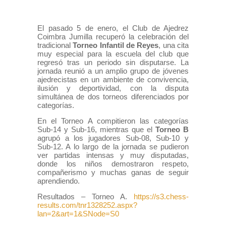
El pasado 5 de enero, el Club de Ajedrez
Coimbra Jumilla recuperó la celebración del
tradicional
Torneo Infantil de Reyes
, una cita
muy especial para la escuela del club que
regresó tras un periodo sin disputarse. La
jornada reunió a un amplio grupo de jóvenes
ajedrecistas en un ambiente de convivencia,
ilusión y deportividad, con la disputa
simultánea de dos torneos diferenciados por
categorías.
En el Torneo A compitieron las categorías
Sub-14 y Sub-16, mientras que el
Torneo B
agrupó a los jugadores Sub-08, Sub-10 y
Sub-12. A lo largo de la jornada se pudieron
ver partidas intensas y muy disputadas,
donde los niños demostraron respeto,
compañerismo y muchas ganas de seguir
aprendiendo.
Resultados – Torneo A.
https://s3.chess-
results.com/tnr1328252.aspx?
lan=2&art=1&SNode=S0