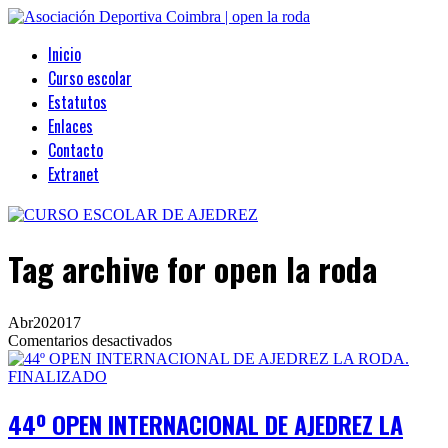
Inicio
Curso escolar
Estatutos
Enlaces
Contacto
Extranet
Tag archive
for open la roda
Abr
20
2017
en
Comentarios desactivados
44º
OPEN
INTERNACIONAL
DE
44º OPEN INTERNACIONAL DE AJEDREZ LA
AJEDREZ
LA