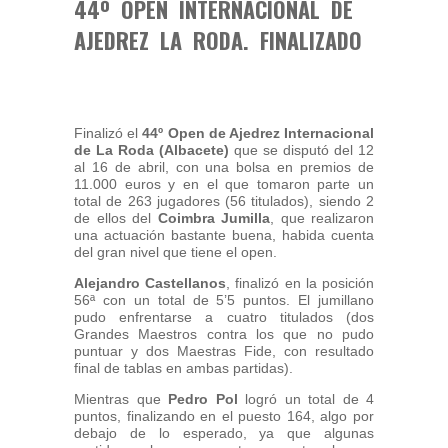
44º OPEN INTERNACIONAL DE
AJEDREZ LA RODA. FINALIZADO
Finalizó el
44º Open de Ajedrez Internacional
de La Roda (Albacete)
que se disputó del 12
al 16 de abril, con una bolsa en premios de
11.000 euros y en el que tomaron parte un
total de 263 jugadores (56 titulados), siendo 2
de ellos del
Coimbra Jumilla
, que realizaron
una actuación bastante buena, habida cuenta
del gran nivel que tiene el open.
Alejandro Castellanos
, finalizó en la posición
56ª con un total de 5’5 puntos. El jumillano
pudo enfrentarse a cuatro titulados (dos
Grandes Maestros contra los que no pudo
puntuar y dos Maestras Fide, con resultado
final de tablas en ambas partidas).
Mientras que
Pedro Pol
logró un total de 4
puntos, finalizando en el puesto 164, algo por
debajo de lo esperado, ya que algunas