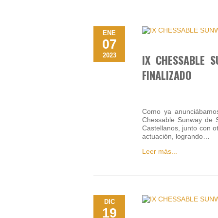
ENE
07
2023
IX CHESSABLE S
FINALIZADO
Como ya anunciábamos, 
Chessable Sunway de Si
Castellanos, junto con 
actuación, logrando…
Leer más...
DIC
19