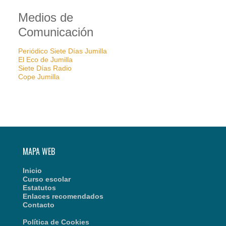
Medios de
Comunicación
Periódico Siete Días Jumilla
El Eco de Jumilla
Siete Días Radio
Cope Jumilla
MAPA WEB
Inicio
Curso escolar
Estatutos
Enlaces recomendados
Contacto
Política de Cookies