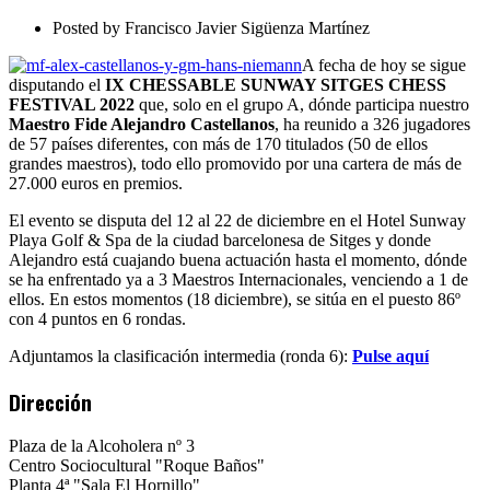
FESTIVAL
2022
Posted by
Francisco Javier Sigüenza Martínez
A fecha de hoy se sigue
disputando el
IX CHESSABLE SUNWAY SITGES CHESS
FESTIVAL 2022
que, solo en el grupo A, dónde participa nuestro
Maestro Fide Alejandro Castellanos
, ha reunido a 326 jugadores
de 57 países diferentes, con más de 170 titulados (50 de ellos
grandes maestros), todo ello promovido por una cartera de más de
27.000 euros en premios.
El evento se disputa del 12 al 22 de diciembre en el Hotel Sunway
Playa Golf & Spa de la ciudad barcelonesa de Sitges y donde
Alejandro está cuajando buena actuación hasta el momento, dónde
se ha enfrentado ya a 3 Maestros Internacionales, venciendo a 1 de
ellos. En estos momentos (18 diciembre), se sitúa en el puesto 86º
con 4 puntos en 6 rondas.
Adjuntamos la clasificación intermedia (ronda 6):
Pulse aquí
Dirección
Plaza de la Alcoholera nº 3
Centro Sociocultural "Roque Baños"
Planta 4ª "Sala El Hornillo"