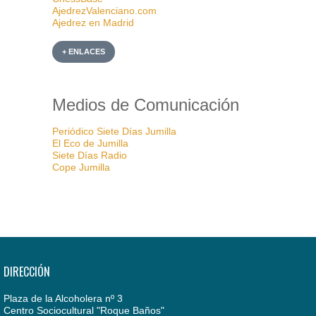
AjedrezValenciano.com
Ajedrez en Madrid
+ ENLACES
Medios de Comunicación
Periódico Siete Días Jumilla
El Eco de Jumilla
Siete Días Radio
Cope Jumilla
DIRECCIÓN
Plaza de la Alcoholera nº 3
Centro Sociocultural "Roque Baños"