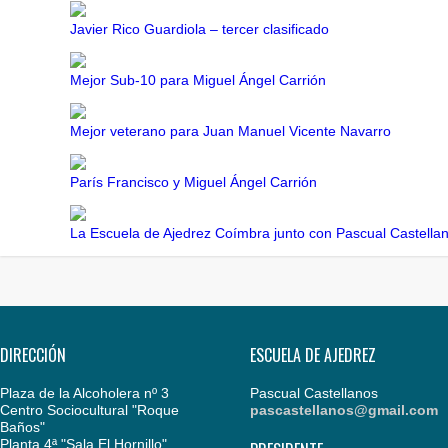
Javier Rico Guardiola – tercer clasificado
Mejor Sub-10 para Miguel Ángel Carrión
Mejor veterano para Juan Manuel Vicente Navarro
París Francisco y Miguel Ángel Carrión
La Escuela de Ajedrez Coímbra junto con Pascual Castella
DIRECCIÓN
ESCUELA DE AJEDREZ
Plaza de la Alcoholera nº 3
Pascual Castellanos
Centro Sociocultural "Roque
pascastellanos@gmail.com
Baños"
Planta 4ª "Sala El Hornillo"