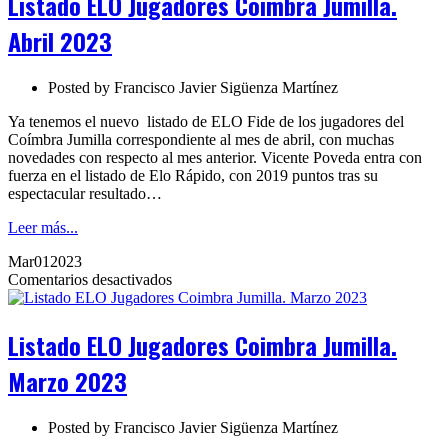
Listado ELO Jugadores Coimbra Jumilla.
Coimbra
Jumilla.
Abril 2023
Abril
2023
Posted by
Francisco Javier Sigüenza Martínez
Ya tenemos el nuevo listado de ELO Fide de los jugadores del
Coímbra Jumilla correspondiente al mes de abril, con muchas
novedades con respecto al mes anterior. Vicente Poveda entra con
fuerza en el listado de Elo Rápido, con 2019 puntos tras su
espectacular resultado…
Leer más...
Mar
01
2023
en
Comentarios desactivados
Listado
ELO
Jugadores
Listado ELO Jugadores Coimbra Jumilla.
Coimbra
Jumilla.
Marzo 2023
Marzo
2023
Posted by
Francisco Javier Sigüenza Martínez