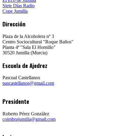
El Eco de Jumilla
Siete Días Radio
Cope Jumilla
Dirección
Plaza de la Alcoholera nº 3
Centro Sociocultural "Roque Baños"
Planta 4ª "Sala El Hornillo"
30520 Jumilla (Murcia)
Escuela de Ajedrez
Pascual Castellanos
pascastellanos@gmail.com
Presidente
Roberto Pérez González
coimbrajumilla@gmail.com