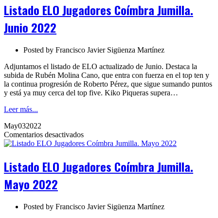
Jugadores
Listado ELO Jugadores Coímbra Jumilla.
Coímbra
Jumilla.
Junio 2022
Junio
2022
Posted by
Francisco Javier Sigüenza Martínez
Adjuntamos el listado de ELO actualizado de Junio. Destaca la
subida de Rubén Molina Cano, que entra con fuerza en el top ten y
la continua progresión de Roberto Pérez, que sigue sumando puntos
y está ya muy cerca del top five. Kiko Piqueras supera…
Leer más...
May
03
2022
en
Comentarios desactivados
Listado
ELO
Jugadores
Listado ELO Jugadores Coímbra Jumilla.
Coímbra
Jumilla.
Mayo 2022
Mayo
2022
Posted by
Francisco Javier Sigüenza Martínez