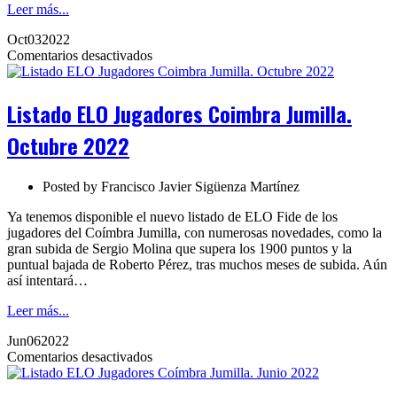
Leer más...
Oct
03
2022
en
Comentarios desactivados
Listado
ELO
Jugadores
Listado ELO Jugadores Coimbra Jumilla.
Coimbra
Jumilla.
Octubre 2022
Octubre
2022
Posted by
Francisco Javier Sigüenza Martínez
Ya tenemos disponible el nuevo listado de ELO Fide de los
jugadores del Coímbra Jumilla, con numerosas novedades, como la
gran subida de Sergio Molina que supera los 1900 puntos y la
puntual bajada de Roberto Pérez, tras muchos meses de subida. Aún
así intentará…
Leer más...
Jun
06
2022
en
Comentarios desactivados
Listado
ELO