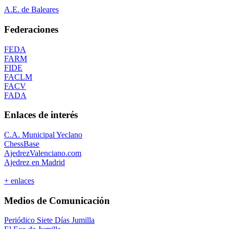
A.E. de Baleares
Federaciones
FEDA
FARM
FIDE
FACLM
FACV
FADA
Enlaces de interés
C.A. Municipal Yeclano
ChessBase
AjedrezValenciano.com
Ajedrez en Madrid
+ enlaces
Medios de Comunicación
Periódico Siete Días Jumilla