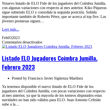
Nnuevo listado de ELO Fide de los jugadores del Coímbra Jumilla,
con algunas variaciones con respecto al mes anterior. Kiko Piqueras
sigue subiendo ELO y consolida la segunda posición. Subida
importante también de Roberto Pérez, que se acerca al top five. Las
jóvenes promesas siguen…
Leer más...
Feb
03
2023
en
Comentarios desactivados
Listado
ELO
Jugadores
Listado ELO Jugadores Coimbra Jumilla.
Coimbra
Jumilla.
Febrero 2023
Febrero
2023
Posted by
Francisco Javier Sigüenza Martínez
Ya tenemos disponible el nuevo listado de ELO Fide de los
jugadores del Coímbra Jumilla, con pocas variaciones con respecto
al mes anterior, ya que la mayoría de los torneos disputados estas
navidades no han sido válidos para ELO. Juan Antonio Cebrián
sube a la…