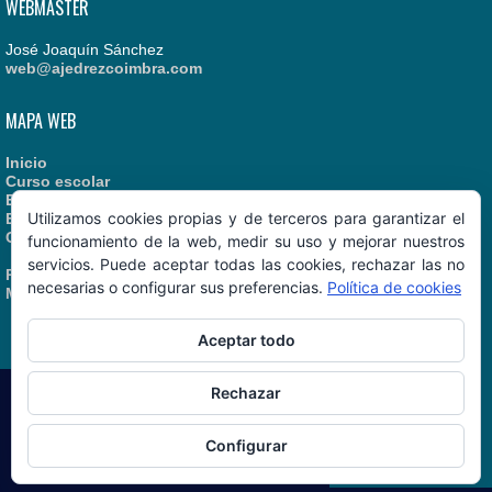
WEBMASTER
José Joaquín Sánchez
web@ajedrezcoimbra.com
MAPA WEB
Inicio
Curso escolar
Estatutos
Utilizamos cookies propias y de terceros para garantizar el
Enlaces recomendados
Contacto
funcionamiento de la web, medir su uso y mejorar nuestros
servicios. Puede aceptar todas las cookies, rechazar las no
Política de Cookies
necesarias o configurar sus preferencias.
Política de cookies
Manual de Identidad
Aceptar todo
Rechazar
AjedrezCoimbra.com
© 06/08/2026
Configurar