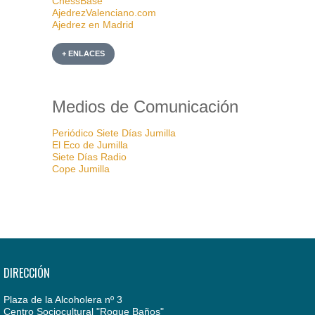
ChessBase
AjedrezValenciano.com
Ajedrez en Madrid
+ ENLACES
Medios de Comunicación
Periódico Siete Días Jumilla
El Eco de Jumilla
Siete Días Radio
Cope Jumilla
DIRECCIÓN
Plaza de la Alcoholera nº 3
Centro Sociocultural "Roque Baños"