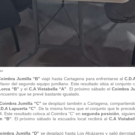
A»
Coimbra Jumilla “B”
viajó hasta Cartagena para enfrentarse al
C.D.
 favor del segundo equipo jumillano. Este resultado sitúa al conjunto
Lorca “B”
y el
C.A Vistabella “A”
. El próximo sábado el
Coimbra Ju
encuentro que se prevé bastante igualado.
Coimbra Jumilla “C”
se desplazó también a Cartagena, compartiendo 
.D.A Lapuerta “C”
. De la misma forma que el conjunto que le precede,
4. Este resultado coloca al Coimbra “C” en
segunda posición
, siguien
n “B”
. El próximo sábado la escuadra local recibirá al
C.A Vistabel
oimbra Jumilla “D”
se desplazó hasta Los Alcázares y salió derrotad