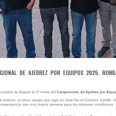
GIONAL DE AJEDREZ POR EQUIPOS 2025. ROND
octubre se disputó la 2ª ronda del
Campeonato de Ajedrez por Equi
da anterior, el único equipo que jugó en casa fue el Coimbra Jumilla “A
consecuencia una muy buena semana para los intereses coimbreros. E