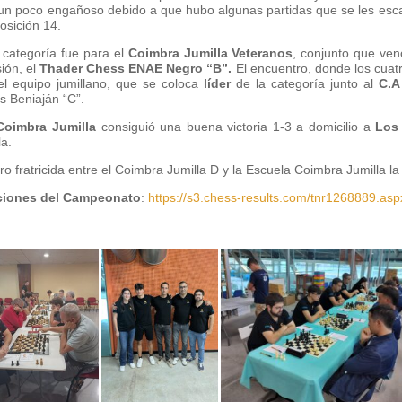
un poco engañoso debido a que hubo algunas partidas que se les esca
posición 14.
 categoría fue para el
Coimbra Jumilla Veteranos
, conjunto que ven
ión, el
Thader Chess ENAE Negro “B”.
El encuentro, donde los cuatro
el equipo jumillano, que se coloca
líder
de la categoría junto al
C.A
s Beniaján “C”.
Coimbra Jumilla
consiguió una buena victoria 1-3 a domicilio a
Los
la.
o fratricida entre el Coimbra Jumilla D y la Escuela Coimbra Jumilla la
aciones del Campeonato
:
https://s3.chess-results.com/tnr1268889.