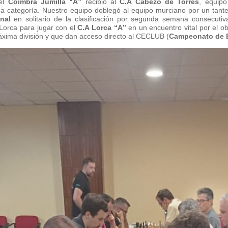
 el
Coimbra Jumilla “A”
recibió al
C.A Cabezo de Torres
, equip
a categoría. Nuestro equipo doblegó al equipo murciano por un tante
onal
en solitario de la clasificación por segunda semana consecutiv
Lorca para jugar con el
C.A Lorca “A”
en un encuentro vital por el o
áxima división y que dan acceso directo al CECLUB (
Campeonato de 