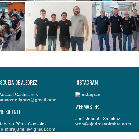
ESCUELA DE AJEDREZ
INSTAGRAM
Pascual Castellanos
pascastellanos@gmail.com
WEBMASTER
PRESIDENTE
José Joaquín Sánchez
Roberto Pérez González
web@ajedrezcoimbra.com
coimbrajumilla@gmail.com