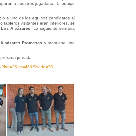
paron a nuestros jugadores. El equipo
ció a uno de los equipos candidatos al
 tableros visitantes eran inferiores, se
 Los Alcázares
. La siguiente semana
 Alcázares Promesas
y mantiene una
 próxima jornada.
aspx?lan=2&art=46&SNode=S0