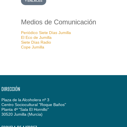
+ ENLACES
Medios de Comunicación
Periódico Siete Días Jumilla
El Eco de Jumilla
Siete Días Radio
Cope Jumilla
DIRECCIÓN
Plaza de la Alcoholera nº 3
Centro Sociocultural "Roque Baños"
Planta 4ª "Sala El Hornillo"
30520 Jumilla (Murcia)