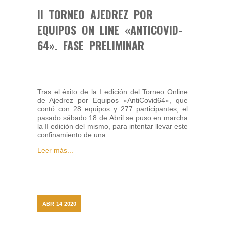
II TORNEO AJEDREZ POR
EQUIPOS ON LINE «ANTICOVID-
64». FASE PRELIMINAR
Tras el éxito de la I edición del Torneo Online
de Ajedrez por Equipos «AntiCovid64«, que
contó con 28 equipos y 277 participantes, el
pasado sábado 18 de Abril se puso en marcha
la II edición del mismo, para intentar llevar este
confinamiento de una…
Leer más...
ABR
14
2020