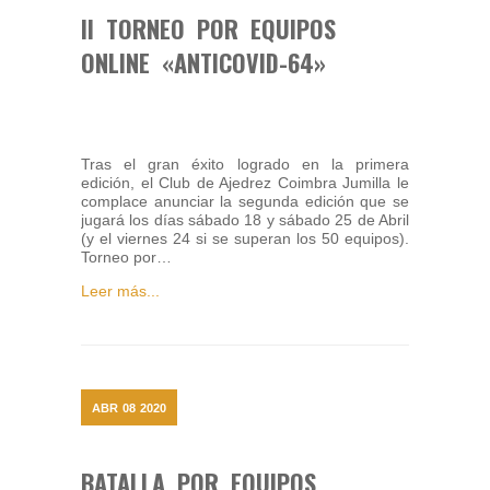
II TORNEO POR EQUIPOS
ONLINE «ANTICOVID-64»
Tras el gran éxito logrado en la primera
edición, el Club de Ajedrez Coimbra Jumilla le
complace anunciar la segunda edición que se
jugará los días sábado 18 y sábado 25 de Abril
(y el viernes 24 si se superan los 50 equipos).
Torneo por…
Leer más...
ABR
08
2020
BATALLA POR EQUIPOS