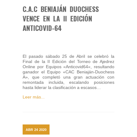
C.A.C BENIAJÁN DUOCHESS
VENCE EN LA II EDICIÓN
ANTICOVID-64
El pasado sábado 25 de Abril se celebró la
Final de la II Edición del Torneo de Ajedrez
Online por Equipos «Anticovid64«, resultando
ganador el Equipo «CAC Beniaján-Duochess
A», que completó una gran actuación con
remontada incluida, escalando posiciones
hasta liderar la clasificación a escasos…
Leer más...
ABR
24
2020