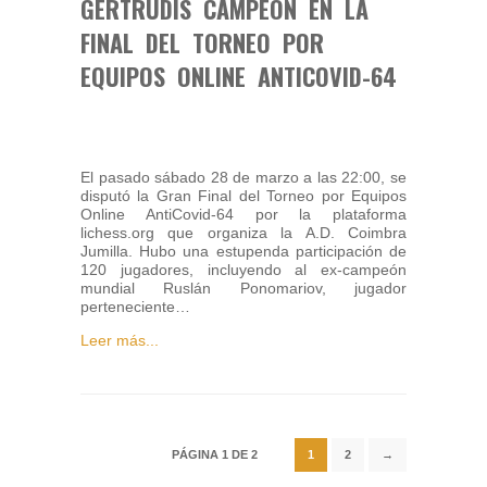
GERTRUDIS CAMPEÓN EN LA
FINAL DEL TORNEO POR
EQUIPOS ONLINE ANTICOVID-64
El pasado sábado 28 de marzo a las 22:00, se
disputó la Gran Final del Torneo por Equipos
Online AntiCovid-64 por la plataforma
lichess.org que organiza la A.D. Coimbra
Jumilla. Hubo una estupenda participación de
120 jugadores, incluyendo al ex-campeón
mundial Ruslán Ponomariov, jugador
perteneciente…
Leer más...
PÁGINA 1 DE 2
1
2
→