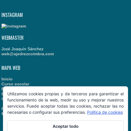
INSTAGRAM
WEBMASTER
José Joaquín Sánchez
web@ajedrezcoimbra.com
MAPA WEB
Inicio
Curso escolar
Estatutos
Utilizamos cookies propias y de terceros para garantizar el
Enlaces recomendados
Contacto
funcionamiento de la web, medir su uso y mejorar nuestros
servicios. Puede aceptar todas las cookies, rechazar las no
Política de Cookies
necesarias o configurar sus preferencias.
Política de cookies
Manual de Identidad
Aceptar todo