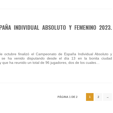
AÑA INDIVIDUAL ABSOLUTO Y FEMENINO 2023.
 octubre finalizó el Campeonato de España Individual Absoluto y
 se ha venido disputando desde el día 13 en la bonita ciudad
 que ha reunido un total de 96 jugadores, dos de los cuales…
PÁGINA 1 DE 2
1
2
→