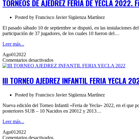
TORNEOS DE AJEDREZ FERIA DE YECLA 2022. F
FERIA
DE
YECLA
Posted by
Francisco Javier Sigüenza Martínez
2022.
Finalizados
El pasado sábado 10 de septiembre se disputó, en las instalaciones del
participación de 37 jugadores, de los cuales 10 fueron del…
Leer más...
Ago
01
2022
en
Comentarios desactivados
III
TORNEO
AJEDREZ
III TORNEO AJEDREZ INFANTIL FERIA YECLA 20
INFANTIL
FERIA
YECLA
Posted by
Francisco Javier Sigüenza Martínez
2022
Nueva edición del Torneo Infantil «Feria de Yecla» 2022, en el que p
posteriores SUB – 10 Nacidos en 20012 y 2013…
Leer más...
Ago
01
2022
en
Comentarios desactivados