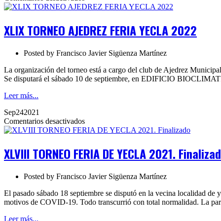
XLIX
TORNEO
AJEDREZ
XLIX TORNEO AJEDREZ FERIA YECLA 2022
FERIA
YECLA
2022
Posted by
Francisco Javier Sigüenza Martínez
La organización del torneo está a cargo del club de Ajedrez Municipa
Se disputará el sábado 10 de septiembre, en EDIFICIO BIOCLIM
Leer más...
Sep
24
2021
en
Comentarios desactivados
XLVIII
TORNEO
FERIA
XLVIII TORNEO FERIA DE YECLA 2021. Finaliza
DE
YECLA
2021.
Posted by
Francisco Javier Sigüenza Martínez
Finalizado
El pasado sábado 18 septiembre se disputó en la vecina localidad d
motivos de COVID-19. Todo transcurrió con total normalidad. La pa
Leer más...