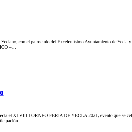
l Yeclano, con el patrocinio del Excelentísimo Ayuntamiento de Yecla y
ATICO –…
do
e yecla el XLVIII TORNEO FERIA DE YECLA 2021, evento que se celebró 
rticipación…