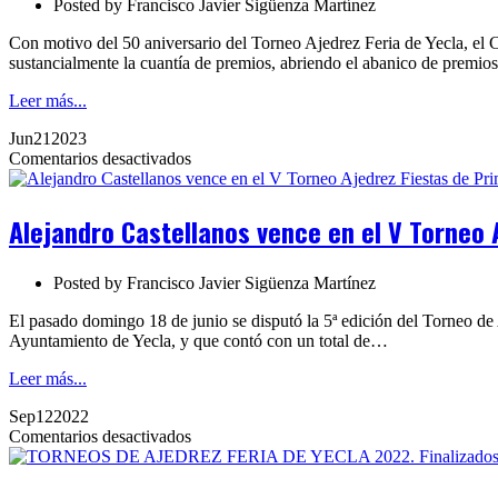
Posted by
Francisco Javier Sigüenza Martínez
Con motivo del 50 aniversario del Torneo Ajedrez Feria de Yecla, el
sustancialmente la cuantía de premios, abriendo el abanico de premi
Leer más...
Jun
21
2023
en
Comentarios desactivados
Alejandro
Castellanos
vence
Alejandro Castellanos vence en el V Torneo
en
el
V
Posted by
Francisco Javier Sigüenza Martínez
Torneo
Ajedrez
El pasado domingo 18 de junio se disputó la 5ª edición del Torneo de 
Fiestas
Ayuntamiento de Yecla, y que contó con un total de…
de
Primavera
Leer más...
2023
Sep
12
2022
de
en
Comentarios desactivados
Yecla
TORNEOS
DE
AJEDREZ