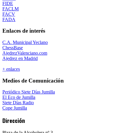
FIDE
FACLM
FACV
FADA
Enlaces de interés
C.A. Municipal Yeclano
ChessBase
AjedrezValenciano.com
Ajedrez en Madrid
+ enlaces
Medios de Comunicación
Periódico Siete Días Jumilla
El Eco de Jumilla
Siete Días Radio
Cope Jumilla
Dirección
Plaza de la Alcoholera nº 3