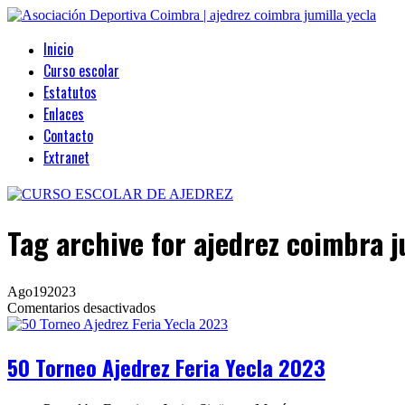
Inicio
Curso escolar
Estatutos
Enlaces
Contacto
Extranet
Tag archive
for ajedrez coimbra j
Ago
19
2023
en
Comentarios desactivados
50
Torneo
Ajedrez
50 Torneo Ajedrez Feria Yecla 2023
Feria
Yecla
2023