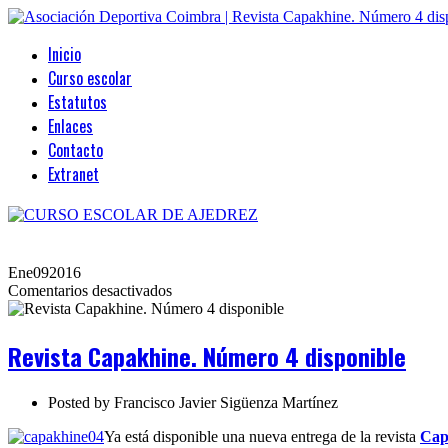
Inicio
Curso escolar
Estatutos
Enlaces
Contacto
Extranet
Ene
09
2016
en
Comentarios desactivados
Revista
Capakhine.
Número
Revista Capakhine. Número 4 disponible
4
disponible
Posted by
Francisco Javier Sigüenza Martínez
Ya está disponible una nueva entrega de la revista
Cap