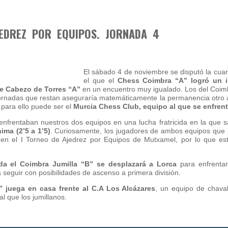
JEDREZ POR EQUIPOS. JORNADA 4
El sábado 4 de noviembre se disputó la cuar
el que el
Chess Coimbra “A” logró un 
e Cabezo de Torres “A”
en un encuentro muy igualado. Los del Coim
s jornadas que restan aseguraría matemáticamente la permanencia otro
 para ello puede ser el
Murcia Chess Club, equipo al que se enfrent
enfrentaban nuestros dos equipos en una lucha fratricida en la que sa
nima (2’5 a 1’5)
. Curiosamente, los jugadores de ambos equipos que p
ó en el I Torneo de Ajedrez por Equipos de Mutxamel, por lo que es
da el Coimbra Jumilla “B” se desplazará a Lorca
para enfrenta
a seguir con posibilidades de ascenso a primera división.
” juega en casa frente al C.A Los Alcázares
, un equipo de chava
l que los jumillanos.