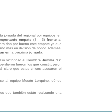
ta jornada del regional por equipos, en
importante empate
(3 – 3)
frente al
bra dan por bueno este empate ya que
 año más en división de honor. Además,
an en la próxima jornada
.
lió victorioso el
Coimbra Jumilla “B”
erdieron fueron los que constituyeron
tá claro que estos chicos acusaron el
rse al equipo Mesón Lorquino, dónde
les que también están realizando una