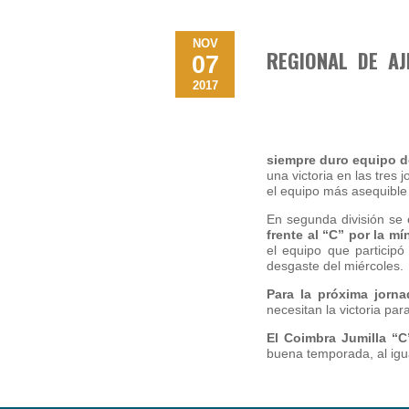
NOV
REGIONAL DE A
07
2017
siempre duro equipo d
una victoria en las tre
el equipo más asequible
En segunda división se 
frente al “C” por la mí
el equipo que particip
desgaste del miércoles.
Para la próxima jorna
necesitan la victoria par
El Coimbra Jumilla “C
buena temporada, al igua