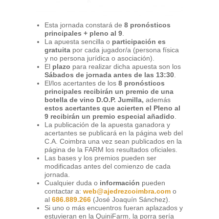
Esta jornada constará de
8 pronósticos
principales + pleno al 9
.
La apuesta sencilla o
participación es
gratuita
por cada jugador/a (persona física
y no persona jurídica o asociación).
El
plazo
para realizar dicha apuesta son los
Sábados de jornada antes de las 13:30
.
El/los acertantes de los
8 pronósticos
principales recibirán un premio de una
botella de vino D.O.P. Jumilla,
además
estos acertantes que acierten el Pleno al
9 recibirán un premio especial añadido
.
La publicación de la apuesta ganadora y
acertantes se publicará en la página web del
C.A. Coimbra una vez sean publicados en la
página de la FARM los resultados oficiales.
Las bases y los premios pueden ser
modificadas antes del comienzo de cada
jornada.
Cualquier duda o
información
pueden
contactar a:
web@ajedrezcoimbra.com
o
al
686.889.266
(José Joaquín Sánchez).
Si uno o más encuentros fueran aplazados y
estuvieran en la QuiniFarm, la porra sería