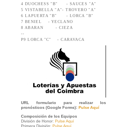
4 DUOCHESS "B"	- SAUCES "A"

5 VISTABELLA "A"- TROVERO "A"

6 LAPUERTA "B"	- LORCA "B"

7 BENIEL	- YECLANO

8 ABARAN        - CIEZA

--

P9 LORCA "C"    - CARAVACA
URL formulario para realizar los
pronósticos (Google Forms):
Pulse Aquí
Composición de los Equipos
División de Honor:
Pulse Aquí
Primera División:
Pulse Aquí