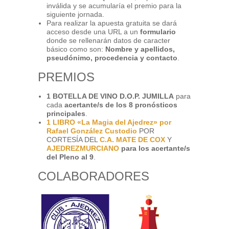
inválida y se acumularía el premio para la
siguiente jornada.
Para realizar la apuesta gratuita se dará
acceso desde una URL a un
formulario
donde se rellenarán datos de caracter
básico como son:
Nombre y apellidos,
pseudónimo, procedencia y contacto
.
PREMIOS
1 BOTELLA DE VINO D.O.P. JUMILLA
para
cada
acertante/s de los 8 pronósticos
principales
.
1 LIBRO «La Magia del Ajedrez» por
Rafael González Custodio
POR
CORTESÍA DEL
C.A. MATE DE COX
Y
AJEDREZMURCIANO
para los acertante/s
del Pleno al 9
.
COLABORADORES